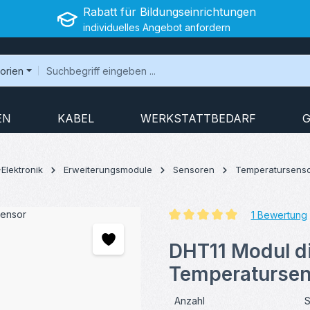
Rabatt für Bildungseinrichtungen
individuelles Angebot anfordern
gorien
EN
KABEL
WERKSTATTBEDARF
G
-Elektronik
Erweiterungsmodule
Sensoren
Temperatursens
1 Bewertung
Durchschnittliche Bewertung v
DHT11 Modul di
Temperatursen
Anzahl
S