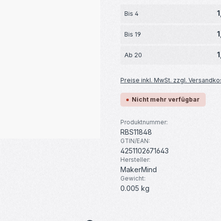
1
Bis
4
1
Bis
19
1
Ab
20
Preise inkl. MwSt. zzgl. Versandko
Nicht mehr verfügbar
Produktnummer:
RBS11848
GTIN/EAN:
4251102671643
Hersteller:
MakerMind
Gewicht:
0.005 kg