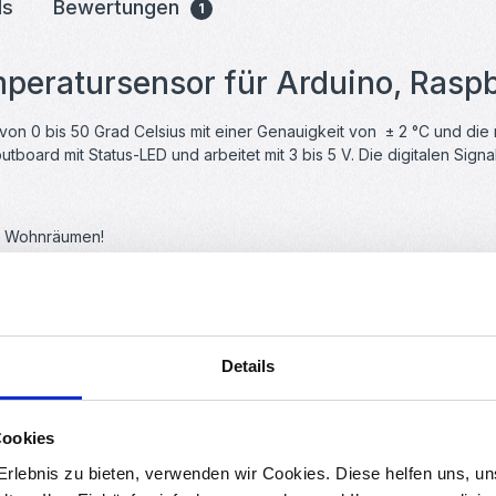
ds
Bewertungen
1
mperatursensor für Arduino, Raspb
 0 bis 50 Grad Celsius mit einer Genauigkeit von ± 2 °C und die re
ard mit Status-LED und arbeitet mit 3 bis 5 V. Die digitalen Signal
in Wohnräumen!
schließen, um so schnell Messwerte ermitteln zu können. In der Bib
llation verfügbar, so können Sie den DTH11 Sensor in kürzester Zei
Details
elcher größere Messbereiche erkennen kann und etwas genauer ist.
Cookies
rlebnis zu bieten, verwenden wir Cookies. Diese helfen uns, u