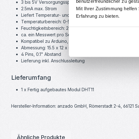
benutzerfreundlicher zu gest
3 bis 5V Versorgungsspannung und I/O
Mit Ihrer Zustimmung helfen
2.5mA max. Strom
Liefert Temperatur- und Feuchtigkeitswerte
Erfahrung zu bieten.
Temperaturbereich: 0-50°C, Genauigkeit +/- 2°C
Feuchtigkeitsbereich: 20-80% relative Luftfeuchte, Gena
ca. ein Messwert pro Sekunde
Kompatibel zu Arduino, Raspberry uvm.
Abmessung: 15.5 x 12 x 5.5 mm
4 Pins, 0.1" Abstand
Lieferung inkl. Anschlussleitung
Lieferumfang
1 x Fertig aufgebautes Modul DHT11
Hersteller-Information: anzado GmbH, Römerstadt 2-4, 66121 
Ähnliche Produkte