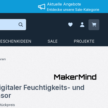
Aktuelle Angebote
Entdecke unsere Sale-Kategorie
Warenko
Du hast 0 Produkte auf
ESCHENKIDEEN
SALE
PROJEKTE
oren
on 5 von 5 Sternen
gitaler Feuchtigkeits- und
sor
tückpreis