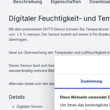
Beschreibung
Eigenschaften
Downloa
Digitaler Feuchtigkeit- und Te
Mit dem preiswerten DHT11 Sensor können Sie Temperaturen von
von ± 5 % messen. Der Sensor kommt auf einem 3-Pin Breakoutbo
übertragen.
Ideal zur Überwachung der Temperatur und Luftfeuchtigkeit 
Dieser Sensor lässt sich besonders leicht an einen Arduino an
standardmäßig mehrere Bibliotheken mit Beispielcode zur Insta
Zustimmung
Alternativ bietet sich der etwas teurere DTH22 Sensor an, w
Details
Diese Webseite verwendet 
Um Ihnen das bestmögliche E
Digitaler Sensor