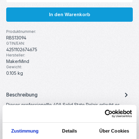
In den Warenkorb
Produktnummer:
RBS13094
GTIN/EAN:
4251102674675
Hersteller:
MakerMind
Gewicht:
0.105 kg
Beschreibung
Dieses professionellle 40A Solid State Relais erlaubt es
Ihnen Heizbetten oder Heizmatten mit Netzspannung (24-
480VAC) zu…
Mehr
Eigenschaften
Zustimmung
Details
Über Cookies