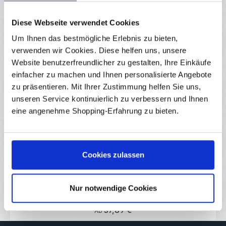
Downloads
Bewertungen
14
Diese Webseite verwendet Cookies
Um Ihnen das bestmögliche Erlebnis zu bieten,
verwenden wir Cookies. Diese helfen uns, unsere
Website benutzerfreundlicher zu gestalten, Ihre Einkäufe
einfacher zu machen und Ihnen personalisierte Angebote
Produktgalerie überspringen
Zubehör
zu präsentieren. Mit Ihrer Zustimmung helfen Sie uns,
unseren Service kontinuierlich zu verbessern und Ihnen
eine angenehme Shopping-Erfahrung zu bieten.
Durchschnittliche Bewertung von 0 von 5
Silikon Heizmatte/Heizbett 220V 1400W 400 x 400
mm
RBS13301
Cookies zulassen
Diese 220V Silikonheizmatte mit 1400W Leistung eignet sich
ideal als Heizbett für 3D-Drucker. Sie ist hitzebeständig bis 190°C
und mit einem NTC 3950 100k Ohm Thermistor ausgestattet.
Diese 400x400mm Variante eignet sich hervorragend zum
Nur notwendige Cookies
Sofort verfügbar
Nachrüsten von 3D-Druckern mit großem Druckbett. Das
Aufheizen der Druckplatte erhöht die Haftung des Filaments und
beugt vor, dass das Druckmodell sich bei der Abkühlung verzieht
Regulärer Preis:
37,89 €
Ab
(warping). Die ersten Schichten eines Drucks sind mit
entscheidend für ein erfolgreiches Druckergebnis! Löst sich die