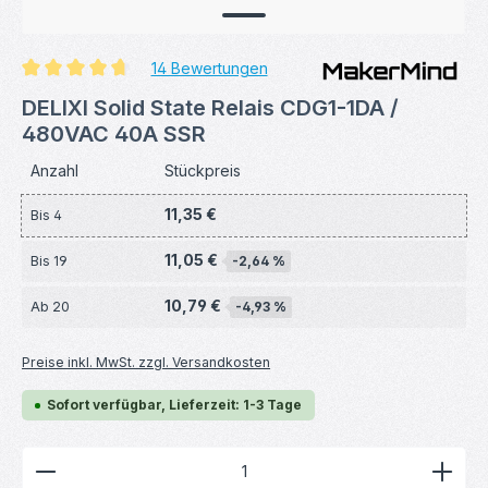
14 Bewertungen
Durchschnittliche Bewertung von 4.82 von 5 Sternen
DELIXI Solid State Relais CDG1-1DA /
480VAC 40A SSR
Anzahl
Stückpreis
11,35 €
Bis
4
11,05 €
Bis
19
-2,64 %
10,79 €
Ab
20
-4,93 %
Preise inkl. MwSt. zzgl. Versandkosten
Sofort verfügbar, Lieferzeit: 1-3 Tage
Produkt Anzahl: Gib den gewünschten Wert ein ode