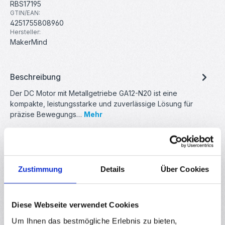
RBS17195
GTIN/EAN:
4251755808960
Hersteller:
MakerMind
Beschreibung
Der DC Motor mit Metallgetriebe GA12-N20 ist eine
kompakte, leistungsstarke und zuverlässige Lösung für
präzise Bewegungs…
Mehr
Eigenschaften
Downloads
Zustimmung
Details
Über Cookies
Bewertungen
Diese Webseite verwendet Cookies
Um Ihnen das bestmögliche Erlebnis zu bieten,