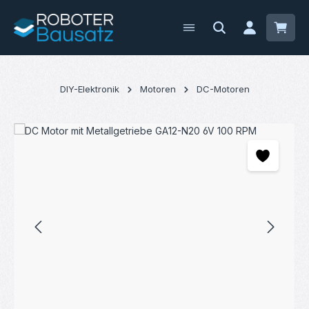
Zum Hauptinhalt springen
Waren
DIY-Elektronik
Motoren
DC-Motoren
Bildergalerie überspringen