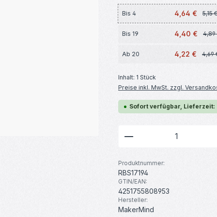
4,64 €
Bis
4
5,15 
4,40 €
Bis
19
4,89
4,22 €
Ab
20
4,69 
Inhalt:
1 Stück
Preise inkl. MwSt. zzgl. Versandko
Sofort verfügbar, Lieferzeit:
Produkt Anzahl: G
Produktnummer:
RBS17194
GTIN/EAN:
4251755808953
Hersteller:
MakerMind