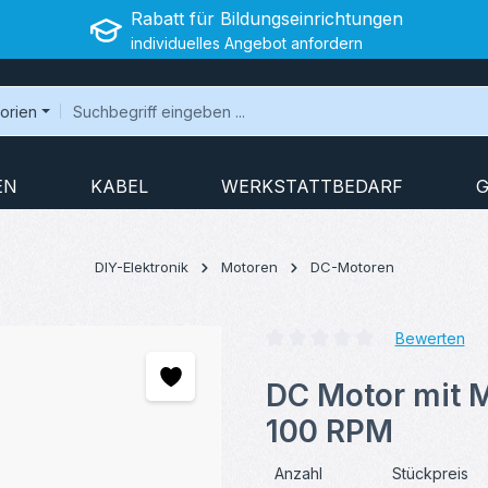
Rabatt für Bildungseinrichtungen
individuelles Angebot anfordern
gorien
EN
KABEL
WERKSTATTBEDARF
G
DIY-Elektronik
Motoren
DC-Motoren
Bewerten
Durchschnittliche Bewertung v
DC Motor mit 
100 RPM
Anzahl
Stückpreis