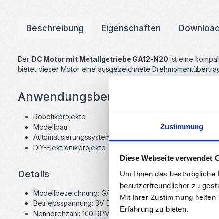
Beschreibung
Eigenschaften
Downloa
Der
DC Motor mit Metallgetriebe GA12-N20
ist eine kompa
bietet dieser Motor eine ausgezeichnete Drehmomentübertragun
Anwendungsbereiche:
Robotikprojekte
Zustimmung
Modellbau
Automatisierungssysteme
DIY-Elektronikprojekte
Diese Webseite verwendet 
Details
Um Ihnen das bestmögliche E
benutzerfreundlicher zu gest
Modellbezeichnung: GA12-N20
Mit Ihrer Zustimmung helfen
Betriebsspannung: 3V DC
Erfahrung zu bieten.
Nenndrehzahl: 100 RPM