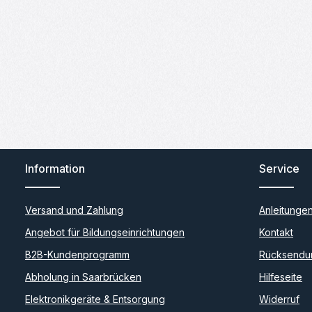
Information
Service
Versand und Zahlung
Anleitunge
Angebot für Bildungseinrichtungen
Kontakt
B2B-Kundenprogramm
Rücksendu
Abholung in Saarbrücken
Hilfeseite
Elektronikgeräte & Entsorgung
Widerruf