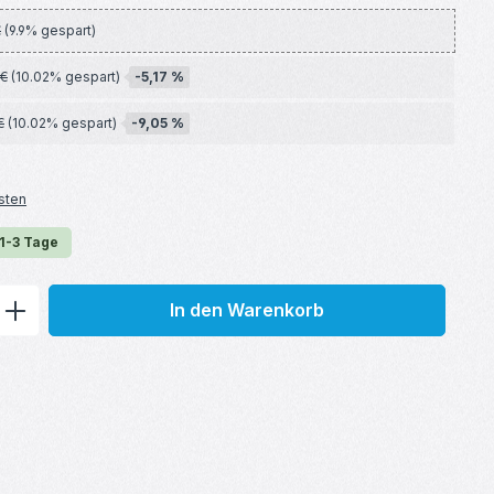
€
(9.9% gespart)
-5,17 %
 €
(10.02% gespart)
-9,05 %
€
(10.02% gespart)
sten
 1-3 Tage
ib den gewünschten Wert ein oder benu
In den Warenkorb