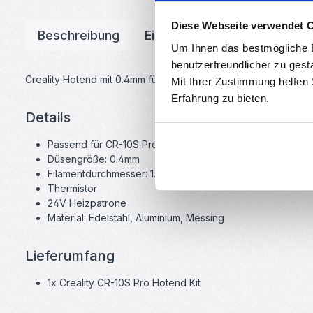
Diese Webseite verwendet 
Beschreibung
Eigenschaften
Downloa
Um Ihnen das bestmögliche E
benutzerfreundlicher zu gest
Creality Hotend mit 0.4mm für den CR-10S Pro. Das Hotend ist 
Mit Ihrer Zustimmung helfen
Erfahrung zu bieten.
Details
Passend für CR-10S Pro, CR-10S Pro V2 und CR-10 Max
Düsengröße: 0.4mm
Filamentdurchmesser: 1.75mm
Thermistor
24V Heizpatrone
Material: Edelstahl, Aluminium, Messing
Lieferumfang
1x Creality CR-10S Pro Hotend Kit