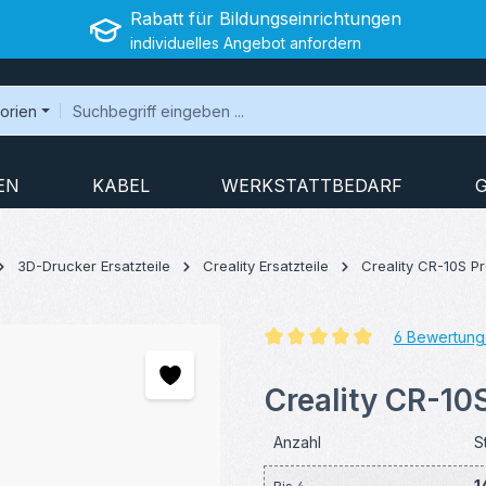
Rabatt für Bildungseinrichtungen
individuelles Angebot anfordern
gorien
EN
KABEL
WERKSTATTBEDARF
3D-Drucker Ersatzteile
Creality Ersatzteile
Creality CR-10S Pr
6 Bewertung
Durchschnittliche Bewertung v
Creality CR-10
Anzahl
S
1