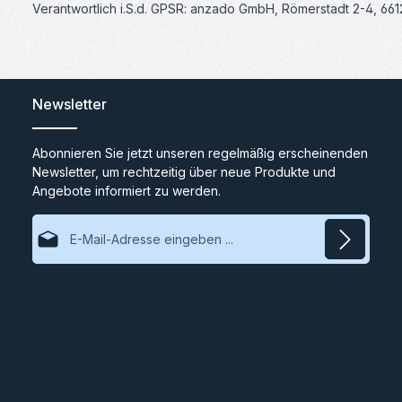
Verantwortlich i.S.d. GPSR: anzado GmbH, Römerstadt 2-4, 66
Newsletter
Abonnieren Sie jetzt unseren regelmäßig erscheinenden
Newsletter, um rechtzeitig über neue Produkte und
Angebote informiert zu werden.
E-Mail-Adresse*
Datenschutz
Ich habe die
Datenschutzbestimmungen
zur Kenntnis
genommen und die
AGB
gelesen und bin mit ihnen
einverstanden.