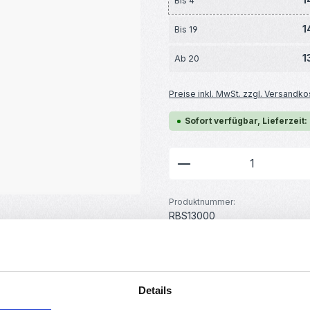
Bis
4
1
Bis
19
1
Ab
20
Preise inkl. MwSt. zzgl. Versandko
Sofort verfügbar, Lieferzeit:
Produkt Anzahl: G
Produktnummer:
RBS13000
GTIN/EAN:
4251102630008
Hersteller:
Creality3D
Gewicht:
Details
0.166 kg