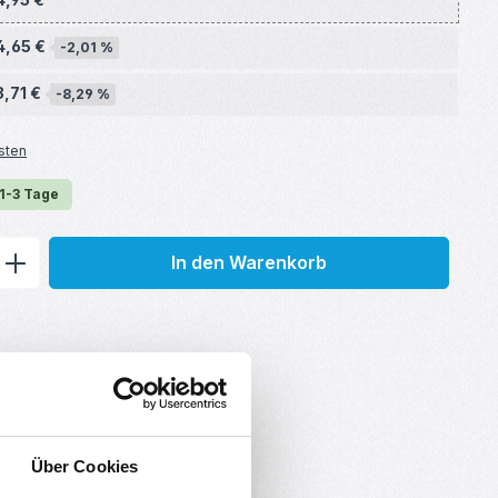
4,65 €
-2,01 %
3,71 €
-8,29 %
sten
 1-3 Tage
ib den gewünschten Wert ein oder benu
In den Warenkorb
Über Cookies