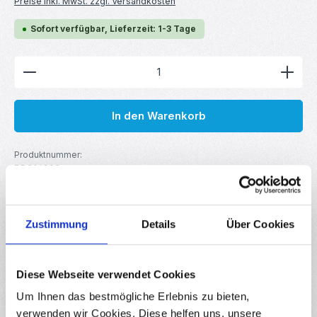
Preise inkl. MwSt. zzgl. Versandkosten
Sofort verfügbar, Lieferzeit: 1-3 Tage
Produkt Anzahl: Gib den gewünschten Wert ein ode
In den Warenkorb
Produktnummer:
RBS14293
GTIN/EAN:
4251102642933
Hersteller:
Creality3D
Zustimmung
Details
Über Cookies
Gewicht:
0.025 kg
Diese Webseite verwendet Cookies
Um Ihnen das bestmögliche Erlebnis zu bieten,
Beschreibung
verwenden wir Cookies. Diese helfen uns, unsere