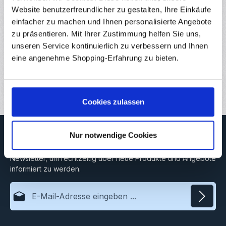
Original Creality 4020 Radiallüfter 24V verschiedenste 3D-
Website benutzerfreundlicher zu gestalten, Ihre Einkäufe
Drucker. Der Lüfter wird am Hotend verbaut und dient zur
einfacher zu machen und Ihnen personalisierte Angebote
Kühlun…
Mehr
zu präsentieren. Mit Ihrer Zustimmung helfen Sie uns,
Eigenschaften
unseren Service kontinuierlich zu verbessern und Ihnen
eine angenehme Shopping-Erfahrung zu bieten.
Downloads
Bewertungen
3
Cookies zulassen
Newsletter
Nur notwendige Cookies
Abonnieren Sie jetzt unseren regelmäßig erscheinenden
Newsletter, um rechtzeitig über neue Produkte und Angebote
informiert zu werden.
E-Mail-Adresse*
Datenschutz