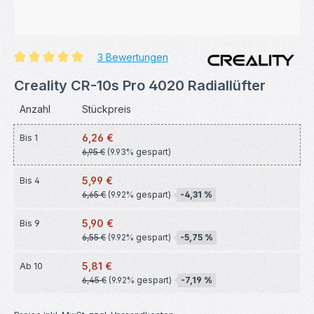
3 Bewertungen
Durchschnittliche Bewertung von 5 von 5 Sternen
Creality CR-10s Pro 4020 Radiallüfter
Anzahl
Stückpreis
6,26 €
Bis
1
6,95 €
(9.93% gespart)
5,99 €
Bis
4
6,65 €
(9.92% gespart)
-4,31 %
5,90 €
Bis
9
6,55 €
(9.92% gespart)
-5,75 %
5,81 €
Ab
10
6,45 €
(9.92% gespart)
-7,19 %