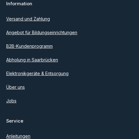
Information
Ich habe die
Datenschutzbestimmungen
zur Kenntnis
genommen und die
AGB
gelesen und bin mit ihnen
einverstanden.
Versand und Zahlung
Angebot für Bildungseinrichtungen
B2B-Kundenprogramm
Abholung in Saarbrücken
Elektronikgeräte & Entsorgung
Über uns
Jobs
Service
Anleitungen