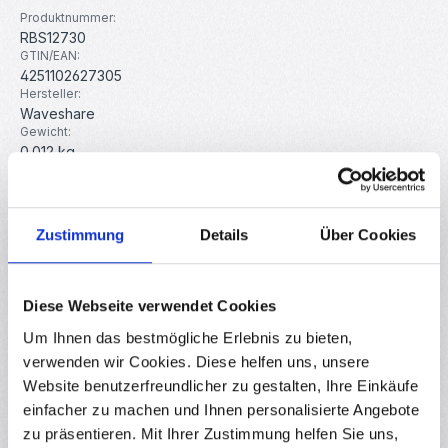
Produktnummer:
RBS12730
GTIN/EAN:
4251102627305
Hersteller:
Waveshare
Gewicht:
0.012 kg
Beschreibung
Zustimmung
Details
Über Cookies
Mit diesem kleinen Breakout-Board mit BME280 Sensor
können Sie die Temperatur, Luftfeuchtigkeit und den
Luftdruck messen.…
Mehr
Diese Webseite verwendet Cookies
Eigenschaften
Um Ihnen das bestmögliche Erlebnis zu bieten,
verwenden wir Cookies. Diese helfen uns, unsere
Hersteller
Website benutzerfreundlicher zu gestalten, Ihre Einkäufe
Downloads
einfacher zu machen und Ihnen personalisierte Angebote
zu präsentieren. Mit Ihrer Zustimmung helfen Sie uns,
Bewertungen
1