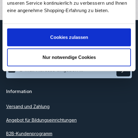
unseren Service kontinuierlich zu verbessern und Ihnen
eine angenehme Shopping-Erfahrung zu bieten.
Newsletter
Cookies zulassen
Abonnieren Sie jetzt unseren regelmäßig erscheinenden
Newsletter, um rechtzeitig über neue Produkte und Angebote
informiert zu werden.
Nur notwendige Cookies
E-Mail-Adresse*
Datenschutz
Information
Ich habe die
Datenschutzbestimmungen
zur Kenntnis
genommen und die
AGB
gelesen und bin mit ihnen
einverstanden.
Versand und Zahlung
Angebot für Bildungseinrichtungen
B2B-Kundenprogramm