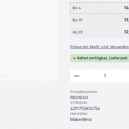
14
Bis
4
13
Bis
19
12
Ab
20
Preise inkl. MwSt. zzgl. Versandko
Sofort verfügbar, Lieferzeit:
Produkt Anzahl: G
Produktnummer:
RBS18261
GTIN/EAN:
4251755814756
Hersteller:
MakerMind