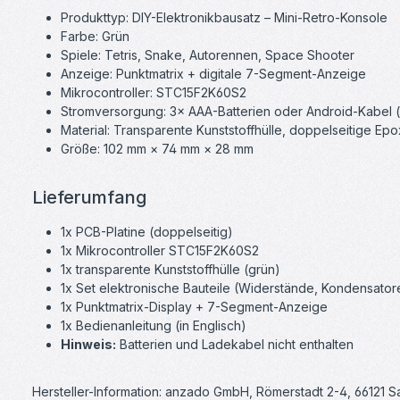
Produkttyp: DIY-Elektronikbausatz – Mini-Retro-Konsole
Farbe: Grün
Spiele: Tetris, Snake, Autorennen, Space Shooter
Anzeige: Punktmatrix + digitale 7-Segment-Anzeige
Mikrocontroller: STC15F2K60S2
Stromversorgung: 3× AAA-Batterien oder Android-Kabel (n
Material: Transparente Kunststoffhülle, doppelseitige Epo
Größe: 102 mm × 74 mm × 28 mm
Lieferumfang
1x PCB-Platine (doppelseitig)
1x Mikrocontroller STC15F2K60S2
1x transparente Kunststoffhülle (grün)
1x Set elektronische Bauteile (Widerstände, Kondensatore
1x Punktmatrix-Display + 7-Segment-Anzeige
1x Bedienanleitung (in Englisch)
Hinweis:
Batterien und Ladekabel nicht enthalten
Hersteller-Information: anzado GmbH, Römerstadt 2-4, 66121 