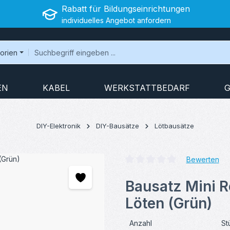
Rabatt für Bildungseinrichtungen
individuelles Angebot anfordern
gorien
EN
KABEL
WERKSTATTBEDARF
G
DIY-Elektronik
DIY-Bausätze
Lötbausätze
Bewerten
Durchschnittliche Bewertung v
Bausatz Mini 
Löten (Grün)
Anzahl
St