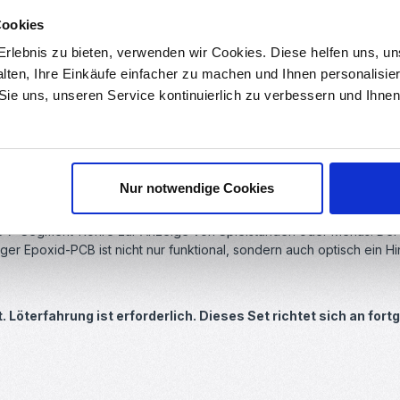
Cookies
rlebnis zu bieten, verwenden wir Cookies. Diese helfen uns, u
alten, Ihre Einkäufe einfacher zu machen und Ihnen personalisie
 Sie uns, unseren Service kontinuierlich zu verbessern und Ihn
ini Retro Konsolen-Bausatz in Grün. Dieses Elektronik-Kit ermöglicht
n. Mit dabei sind die beliebten Spiele
Tetris
,
Snake
, ein
Autorenn
Nur notwendige Cookies
e 7-Segment-Röhre zur Anzeige von Spielständen oder Menüs. Der S
iger Epoxid-PCB ist nicht nur funktional, sondern auch optisch ein 
rt. Löterfahrung ist erforderlich. Dieses Set richtet sich an f