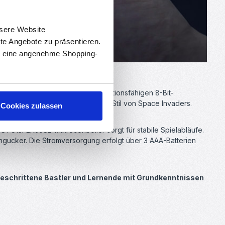
nsere Website
rte Angebote zu präsentieren.
en eine angenehme Shopping-
 Ihnen den Aufbau einer voll funktionsfähigen 8-Bit-
spiel
und ein
Space Shooter
im Stil von Space Invaders.
Cookies zulassen
TC15F2K60S2-Mikrocontroller sorgt für stabile Spielabläufe.
Hingucker. Die Stromversorgung erfolgt über 3 AAA-Batterien
ortgeschrittene Bastler und Lernende mit Grundkenntnissen