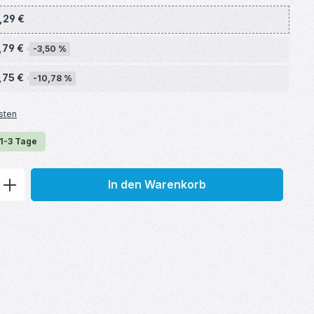
,29 €
,79 €
-3,50 %
,75 €
-10,78 %
sten
 1-3 Tage
ib den gewünschten Wert ein oder benu
In den Warenkorb