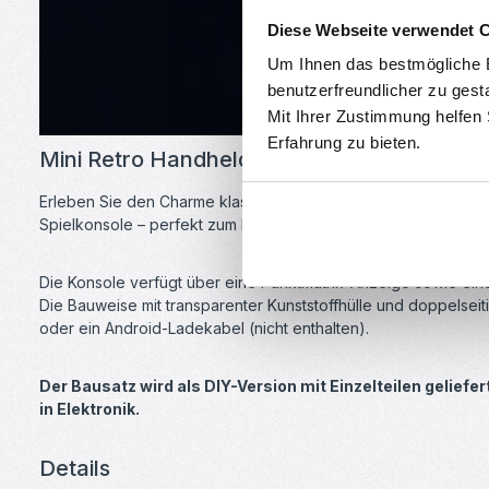
Diese Webseite verwendet 
Um Ihnen das bestmögliche E
benutzerfreundlicher zu gest
Mit Ihrer Zustimmung helfen
Erfahrung zu bieten.
Mini Retro Handheld Konsole zum Löten
Erleben Sie den Charme klassischer Retro-Spiele mit dem DIY M
Spielkonsole – perfekt zum Löten lernen und Technik verstehe
Die Konsole verfügt über eine Punktmatrix-Anzeige sowie ein
Die Bauweise mit transparenter Kunststoffhülle und doppelseit
oder ein Android-Ladekabel (nicht enthalten).
Der Bausatz wird als DIY-Version mit Einzelteilen geliefe
in Elektronik.
Details