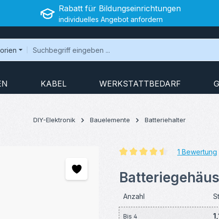
Rabatt für Bildungseinrichtungen
individuelles Angebot anfordern
gorien
EN
KABEL
WERKSTATTBEDARF
G
DIY-Elektronik
Bauelemente
Batteriehalter
1 Bewertung
Durchschnittliche Bewertung v
Batteriegehäus
Anzahl
S
1
Bis
4