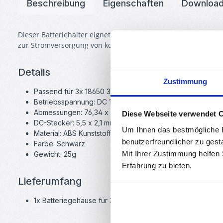
Beschreibung
Eigenschaften
Downloa
Dieser Batteriehalter eignet sich standard 18650 Batterien 
zur Stromversorgung von kompakten Projekten.
Details
Zustimmung
Passend für 3x 18650 3.7V
Betriebsspannung: DC 11,1V
Abmessungen: 76,34 x 61 x 20,79 mm
Diese Webseite verwendet 
DC-Stecker: 5,5 x 2,1 mm
Um Ihnen das bestmögliche E
Material: ABS Kunststoff
benutzerfreundlicher zu gest
Farbe: Schwarz
Mit Ihrer Zustimmung helfen
Gewicht: 25g
Erfahrung zu bieten.
Lieferumfang
1x Batteriegehäuse für 3x 18650 mit DC-Stecker