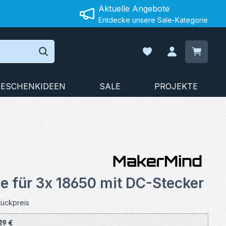
Aktuelle Angebote
Entdecke unsere Sale-Kategorie
Warenko
Du hast 0 Produkte auf
ESCHENKIDEEN
SALE
PROJEKTE
on 4.5 von 5 Sternen
e für 3x 18650 mit DC-Stecker
tückpreis
,19 €