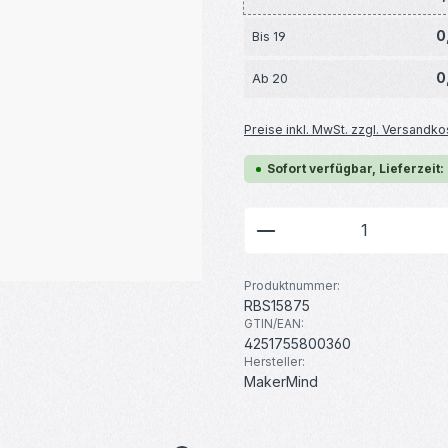
0
Bis
19
0
Ab
20
Preise inkl. MwSt. zzgl. Versandko
Sofort verfügbar, Lieferzeit:
Produkt Anzahl: G
Produktnummer:
RBS15875
GTIN/EAN:
4251755800360
Hersteller:
MakerMind