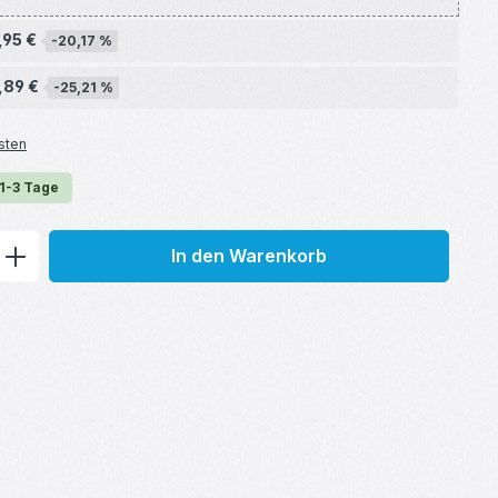
,95 €
-20,17 %
,89 €
-25,21 %
sten
 1-3 Tage
ib den gewünschten Wert ein oder benu
In den Warenkorb