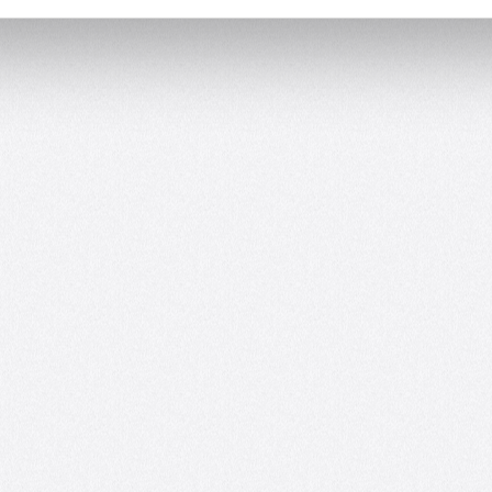
Saarbrücken Deutschland, info@roboter-bausatz.de