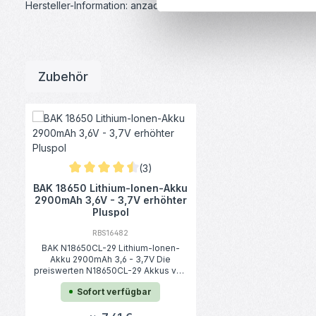
Hersteller-Information: anzado GmbH, Römerstadt 2-4, 66121 
Zubehör
Produktgalerie überspringen
(3)
Durchschnittliche Bewertung von 4.5 von 5 Sternen
BAK 18650 Lithium-Ionen-Akku
2900mAh 3,6V - 3,7V erhöhter
Pluspol
RBS16482
BAK N18650CL-29 Lithium-Ionen-
Akku 2900mAh 3,6 - 3,7V Die
preiswerten N18650CL-29 Akkus von
BAK sind ein perfekter Ersatz für die
Sofort verfügbar
INR18650-29E von Samsung. Dieser
Akku ist vielseitig einsetzbar und
kompatibel mit einer Vielzahl von
Regulärer Preis: