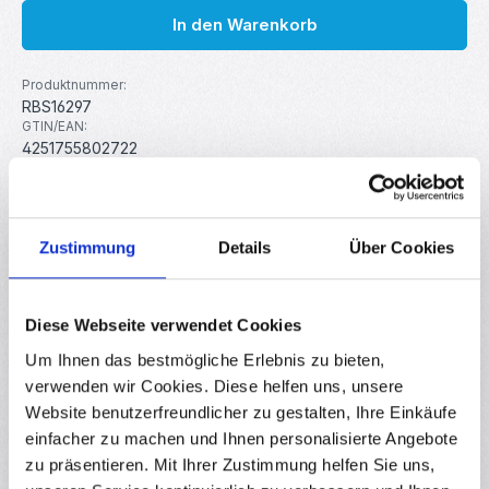
In den Warenkorb
Produktnummer:
RBS16297
GTIN/EAN:
4251755802722
Hersteller:
MakerMind
Zustimmung
Details
Über Cookies
Beschreibung
Unser Axiallüfter ist die ideale Lösung für eine effiziente
Kühlung und Luftzirkulation in verschiedenen
Diese Webseite verwendet Cookies
Anwendungsbereiche…
Mehr
Um Ihnen das bestmögliche Erlebnis zu bieten,
Eigenschaften
verwenden wir Cookies. Diese helfen uns, unsere
Website benutzerfreundlicher zu gestalten, Ihre Einkäufe
Downloads
einfacher zu machen und Ihnen personalisierte Angebote
zu präsentieren. Mit Ihrer Zustimmung helfen Sie uns,
Bewertungen
1