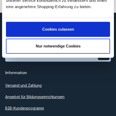
unseren Service kontinuierlich zu verbessern und Ihnen
eine angenehme Shopping-Erfahrung zu bieten.
Newsletter
Cookies zulassen
Abonnieren Sie jetzt unseren regelmäßig erscheinenden
Newsletter, um rechtzeitig über neue Produkte und Angebote
informiert zu werden.
Nur notwendige Cookies
E-Mail-Adresse*
Datenschutz
Information
Ich habe die
Datenschutzbestimmungen
zur Kenntnis
genommen und die
AGB
gelesen und bin mit ihnen
einverstanden.
Versand und Zahlung
Angebot für Bildungseinrichtungen
B2B-Kundenprogramm