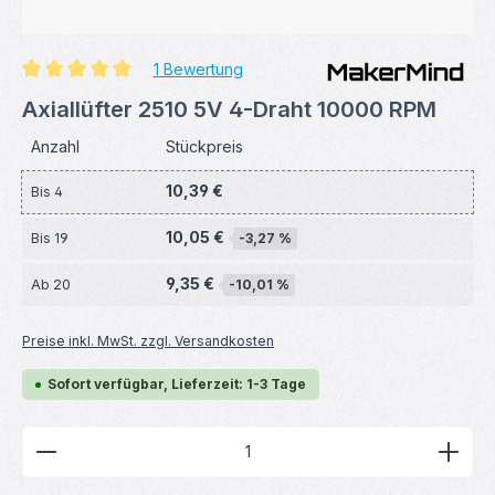
1 Bewertung
Durchschnittliche Bewertung von 5 von 5 Sternen
Axiallüfter 2510 5V 4-Draht 10000 RPM
Anzahl
Stückpreis
10,39 €
Bis
4
10,05 €
Bis
19
-3,27 %
9,35 €
Ab
20
-10,01 %
Preise inkl. MwSt. zzgl. Versandkosten
Sofort verfügbar, Lieferzeit: 1-3 Tage
Produkt Anzahl: Gib den gewünschten Wert ein ode