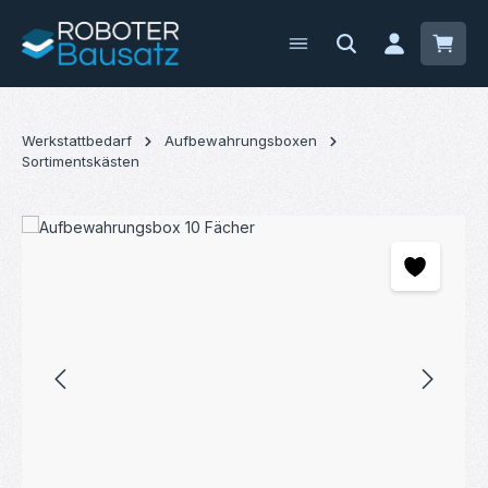
Zum Hauptinhalt springen
Waren
Werkstattbedarf
Aufbewahrungsboxen
Sortimentskästen
Bildergalerie überspringen