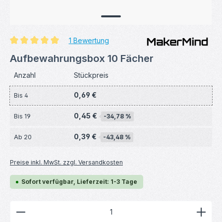
1 Bewertung
Durchschnittliche Bewertung von 5 von 5 Sternen
Aufbewahrungsbox 10 Fächer
Anzahl
Stückpreis
0,69 €
Bis
4
0,45 €
Bis
19
-34,78 %
0,39 €
Ab
20
-43,48 %
Preise inkl. MwSt. zzgl. Versandkosten
Sofort verfügbar, Lieferzeit: 1-3 Tage
Produkt Anzahl: Gib den gewünschten Wert ein ode