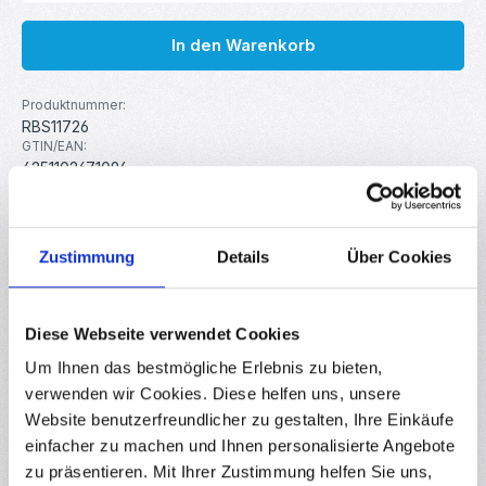
In den Warenkorb
Produktnummer:
RBS11726
GTIN/EAN:
4251102671094
Hersteller:
MakerMind
Gewicht:
0.03 kg
Zustimmung
Details
Über Cookies
Beschreibung
Diese Webseite verwendet Cookies
Kunststoffbox mit 10 einstellbaren Fächern für Bauteile,
Um Ihnen das bestmögliche Erlebnis zu bieten,
Kleinteile, Schmuck und vieles mehr. Details Material: PP
verwenden wir Cookies. Diese helfen uns, unsere
Kunst…
Mehr
Website benutzerfreundlicher zu gestalten, Ihre Einkäufe
Downloads
einfacher zu machen und Ihnen personalisierte Angebote
zu präsentieren. Mit Ihrer Zustimmung helfen Sie uns,
Bewertungen