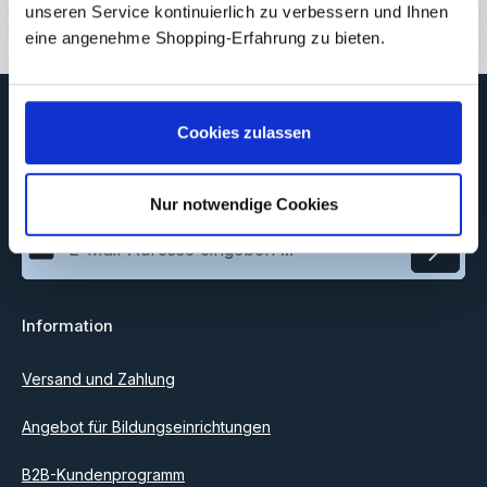
1
unseren Service kontinuierlich zu verbessern und Ihnen
eine angenehme Shopping-Erfahrung zu bieten.
Newsletter
Cookies zulassen
Abonnieren Sie jetzt unseren regelmäßig erscheinenden
Newsletter, um rechtzeitig über neue Produkte und Angebote
informiert zu werden.
Nur notwendige Cookies
E-Mail-Adresse*
Datenschutz
Information
Ich habe die
Datenschutzbestimmungen
zur Kenntnis
genommen und die
AGB
gelesen und bin mit ihnen
einverstanden.
Versand und Zahlung
Angebot für Bildungseinrichtungen
B2B-Kundenprogramm