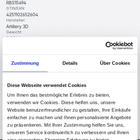
RBS15494
GTIN/EAN:
4251102652604
Hersteller:
Artillery 3D
Gewicht:
0.006 kg
Beschreibung
Zustimmung
Details
Über Cookies
Original Ersatzteil für den Genius Pro 3D-Drucker von
Artillery3D. Diese Schraubt dient zum Befestigen der Z-
Achse auf dem…
Mehr
Diese Webseite verwendet Cookies
Eigenschaften
Um Ihnen das bestmögliche Erlebnis zu bieten,
verwenden wir Cookies. Diese helfen uns, unsere
Downloads
Website benutzerfreundlicher zu gestalten, Ihre Einkäufe
einfacher zu machen und Ihnen personalisierte Angebote
Bewertungen
zu präsentieren. Mit Ihrer Zustimmung helfen Sie uns,
unseren Service kontinuierlich zu verbessern und Ihnen
eine angenehme Shopping-Erfahrung zu bieten.