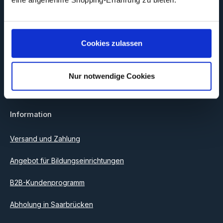
Newsletter
Abonnieren Sie jetzt unseren regelmäßig erscheinenden
Newsletter, um rechtzeitig über neue Produkte und Angebote
Cookies zulassen
informiert zu werden.
E-Mail-Adresse*
Nur notwendige Cookies
Datenschutz
Information
Ich habe die
Datenschutzbestimmungen
zur Kenntnis
genommen und die
AGB
gelesen und bin mit ihnen
einverstanden.
Versand und Zahlung
Angebot für Bildungseinrichtungen
B2B-Kundenprogramm
Abholung in Saarbrücken