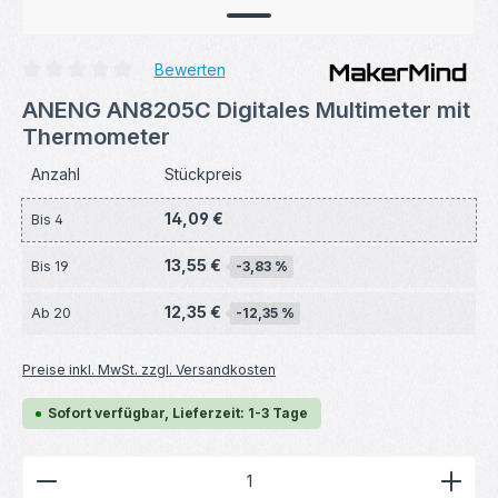
Bewerten
Durchschnittliche Bewertung von 0 von 5 Sternen
ANENG AN8205C Digitales Multimeter mit
Thermometer
Anzahl
Stückpreis
14,09 €
Bis
4
13,55 €
Bis
19
-3,83 %
12,35 €
Ab
20
-12,35 %
Preise inkl. MwSt. zzgl. Versandkosten
Sofort verfügbar, Lieferzeit: 1-3 Tage
Produkt Anzahl: Gib den gewünschten Wert ein ode