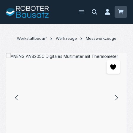
Zum Hauptinhalt springen
Waren
Werkstattbedarf
Werkzeuge
Messwerkzeuge
Bildergalerie überspringen