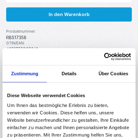
In den Warenkorb
Produktnummer:
RBS17358
GTIN/EAN:
4251755805969
Hersteller:
MakerMind
Zustimmung
Details
Über Cookies
Beschreibung
Das ANENG AN8205C Digitales Multimeter ist ein vielseitiges
Diese Webseite verwendet Cookies
Messgerät, das ideal für den Einsatz in verschiedenen
Um Ihnen das bestmögliche Erlebnis zu bieten,
elektrisc…
Mehr
verwenden wir Cookies. Diese helfen uns, unsere
Eigenschaften
Website benutzerfreundlicher zu gestalten, Ihre Einkäufe
Downloads
einfacher zu machen und Ihnen personalisierte Angebote
zu präsentieren. Mit Ihrer Zustimmung helfen Sie uns,