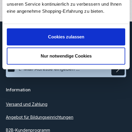
Bewertungen
unseren Service kontinuierlich zu verbessern und Ihnen
eine angenehme Shopping-Erfahrung zu bieten.
Newsletter
Cookies zulassen
Abonnieren Sie jetzt unseren regelmäßig erscheinenden
Newsletter, um rechtzeitig über neue Produkte und Angebote
informiert zu werden.
Nur notwendige Cookies
E-Mail-Adresse*
Datenschutz
Information
Ich habe die
Datenschutzbestimmungen
zur Kenntnis
genommen und die
AGB
gelesen und bin mit ihnen
einverstanden.
Versand und Zahlung
Angebot für Bildungseinrichtungen
B2B-Kundenprogramm