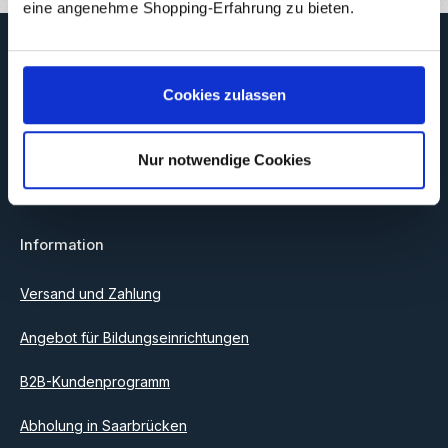
eine angenehme Shopping-Erfahrung zu bieten.
Newsletter
Abonnieren Sie jetzt unseren regelmäßig erscheinenden
Cookies zulassen
Newsletter, um rechtzeitig über neue Produkte und Angebote
informiert zu werden.
E-Mail-Adresse*
Nur notwendige Cookies
Datenschutz
Information
Ich habe die
Datenschutzbestimmungen
zur Kenntnis
genommen und die
AGB
gelesen und bin mit ihnen
einverstanden.
Versand und Zahlung
Angebot für Bildungseinrichtungen
B2B-Kundenprogramm
Abholung in Saarbrücken