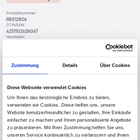
Produktnummer:
RBS12806
GTIN/EAN:
4251102628067
Hersteller:
ACT MOTOR
Beschreibung
Zustimmung
Details
Über Cookies
Schrittmotor zum Bau von 3D-Druckern, CNC-Maschinen
und Robotik-Projekten. Schrittmotoren eignen sich für
Diese Webseite verwendet Cookies
Einsatzgebiete,…
Mehr
Um Ihnen das bestmögliche Erlebnis zu bieten,
Eigenschaften
verwenden wir Cookies. Diese helfen uns, unsere
Downloads
Website benutzerfreundlicher zu gestalten, Ihre Einkäufe
einfacher zu machen und Ihnen personalisierte Angebote
Bewertungen
1
zu präsentieren. Mit Ihrer Zustimmung helfen Sie uns,
unseren Service kontinuierlich zu verbessern und Ihnen