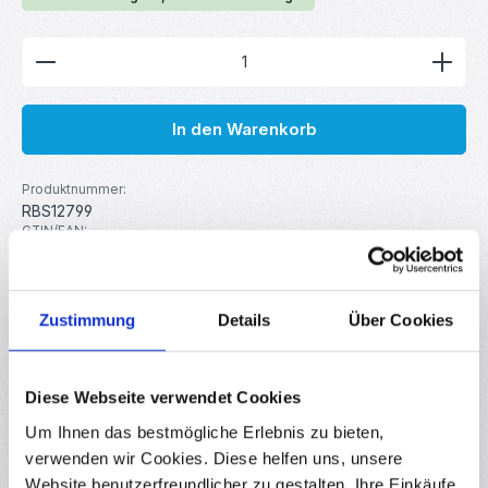
Produkt Anzahl: Gib den gewünschten Wert ein ode
In den Warenkorb
Produktnummer:
RBS12799
GTIN/EAN:
4251102627992
Hersteller:
ACT MOTOR
Gewicht:
Zustimmung
Details
Über Cookies
0.31 kg
Diese Webseite verwendet Cookies
Beschreibung
Um Ihnen das bestmögliche Erlebnis zu bieten,
Schrittmotor zum Bau von 3D-Druckern, CNC-Maschinen
verwenden wir Cookies. Diese helfen uns, unsere
und Robotik-Projekten. Schrittmotoren eignen sich für
Website benutzerfreundlicher zu gestalten, Ihre Einkäufe