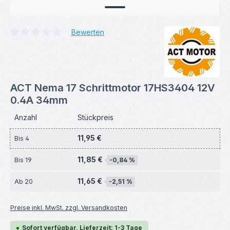
Bewerten
Durchschnittliche Bewertung von 0 von 5 Sternen
ACT Nema 17 Schrittmotor 17HS3404 12V
0.4A 34mm
Anzahl
Stückpreis
11,95 €
Bis
4
11,85 €
Bis
19
-0,84 %
11,65 €
Ab
20
-2,51 %
Preise inkl. MwSt. zzgl. Versandkosten
Sofort verfügbar, Lieferzeit: 1-3 Tage