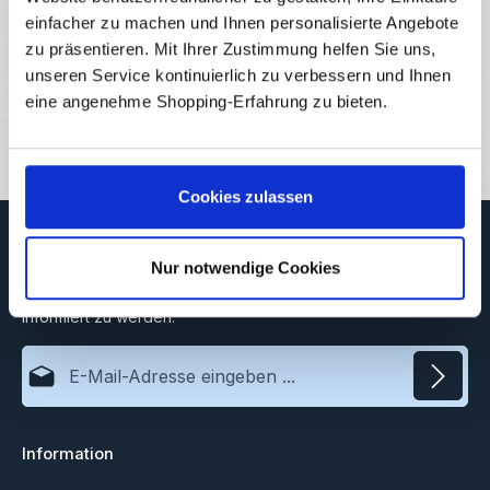
Einsatzgebiete,…
Mehr
einfacher zu machen und Ihnen personalisierte Angebote
Eigenschaften
zu präsentieren. Mit Ihrer Zustimmung helfen Sie uns,
unseren Service kontinuierlich zu verbessern und Ihnen
Downloads
eine angenehme Shopping-Erfahrung zu bieten.
Bewertungen
Cookies zulassen
Newsletter
Nur notwendige Cookies
Abonnieren Sie jetzt unseren regelmäßig erscheinenden
Newsletter, um rechtzeitig über neue Produkte und Angebote
informiert zu werden.
E-Mail-Adresse*
Datenschutz
Information
Ich habe die
Datenschutzbestimmungen
zur Kenntnis
genommen und die
AGB
gelesen und bin mit ihnen