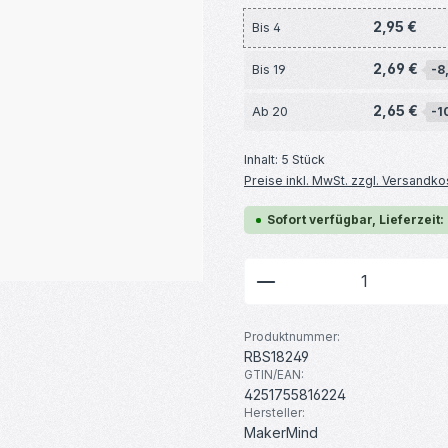
2,95 €
Bis
4
2,69 €
Bis
19
-8
2,65 €
Ab
20
-1
Inhalt:
5 Stück
Preise inkl. MwSt. zzgl. Versandko
Sofort verfügbar, Lieferzeit:
Produkt Anzahl: G
Produktnummer:
RBS18249
GTIN/EAN:
4251755816224
Hersteller:
MakerMind