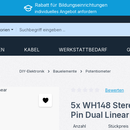
Rabatt für Bildungseinrichtungen
individuelles Angebot anfordern
gorien
EN
KABEL
WERKSTATTBEDARF
G
DIY-Elektronik
Bauelemente
Potentiometer
Bewerten
Durchschnittliche Bewertung v
5x WH148 Ster
Pin Dual Linear
Anzahl
Stückpreis