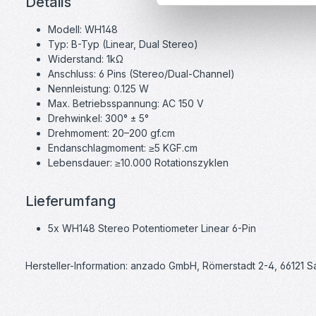
Details
Modell: WH148
Typ: B-Typ (Linear, Dual Stereo)
Widerstand: 1kΩ
Anschluss: 6 Pins (Stereo/Dual-Channel)
Nennleistung: 0.125 W
Max. Betriebsspannung: AC 150 V
Drehwinkel: 300° ± 5°
Drehmoment: 20–200 gf.cm
Endanschlagmoment: ≥5 KGF.cm
Lebensdauer: ≥10.000 Rotationszyklen
Lieferumfang
5x WH148 Stereo Potentiometer Linear 6-Pin
Hersteller-Information: anzado GmbH, Römerstadt 2-4, 66121 