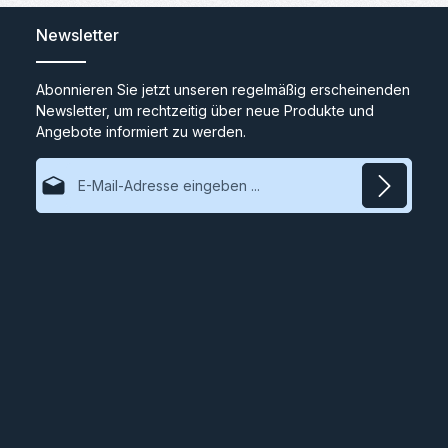
Newsletter
Abonnieren Sie jetzt unseren regelmäßig erscheinenden
Newsletter, um rechtzeitig über neue Produkte und
Angebote informiert zu werden.
E-Mail-Adresse*
Datenschutz
Ich habe die
Datenschutzbestimmungen
zur Kenntnis
genommen und die
AGB
gelesen und bin mit ihnen
einverstanden.