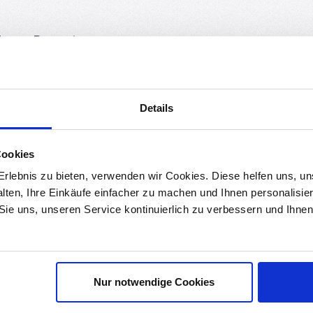
ds
Bewertungen
ür Audio-, Elektronik- und DIY-Projekte.
d sind für Stereo- bzw. Dual-Channel-Schaltungen ausgelegt.
Details
 Verstärker, DIY-Synthesizer oder Arduino-Projekte.
möglichen die WH148-Potis eine präzise und langlebige Steuerung
Cookies
rlebnis zu bieten, verwenden wir Cookies. Diese helfen uns, u
ometer
alten, Ihre Einkäufe einfacher zu machen und Ihnen personalisie
 Sie uns, unseren Service kontinuierlich zu verbessern und Ihn
Nur notwendige Cookies