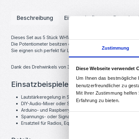
Beschreibung
Eigenschaften
Downloa
Dieses Set aus 5 Stück WH148 Stereo Potentiometern ist ideal f
Die Potentiometer besitzen eine lineare Kennlinie (Typ B) un
Zustimmung
Sie eignen sich perfekt für Lautstärkeregelungen, Mischpulte,
Dank des Drehwinkels von 300° und der robusten Mechanik er
Diese Webseite verwendet 
Um Ihnen das bestmögliche E
Einsatzbeispiele für Stereo Potenti
benutzerfreundlicher zu gest
Mit Ihrer Zustimmung helfen
Lautstärkeregelung in Stereo-Verstärkern
Erfahrung zu bieten.
DIY-Audio-Mixer oder Synthesizer
Arduino- und Raspberry-Pi-Steuerungen
Spannungs- oder Signalregelung im Labor
Ersatzteil für Radios, Equalizer oder Effektgeräte