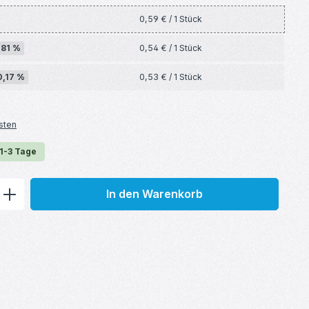
0,59 € / 1 Stück
,81 %
0,54 € / 1 Stück
0,17 %
0,53 € / 1 Stück
sten
 1-3 Tage
ib den gewünschten Wert ein oder benu
In den Warenkorb