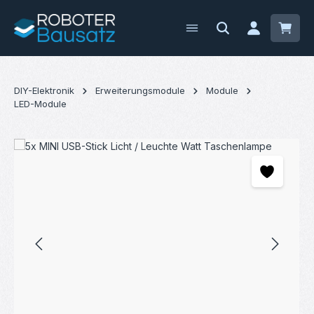
Zum Hauptinhalt springen
Waren
DIY-Elektronik
Erweiterungsmodule
Module
LED-Module
Bildergalerie überspringen