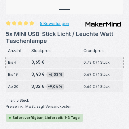
5 Bewertungen
Durchschnittliche Bewertung von 5 von 5 Sternen
5x MINI USB-Stick Licht / Leuchte Watt
Taschenlampe
Anzahl
Stückpreis
Grundpreis
3,65 €
Bis
4
0,73 € / 1 Stück
3,43 €
Bis
19
-6,03 %
0,69 € / 1 Stück
3,32 €
Ab
20
-9,04 %
0,66 € / 1 Stück
Inhalt:
5 Stück
Preise inkl. MwSt. zzgl. Versandkosten
Sofort verfügbar, Lieferzeit: 1-3 Tage