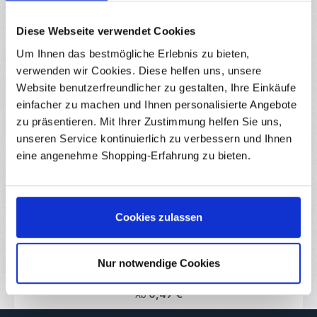
Downloads
Bewertungen
5
Diese Webseite verwendet Cookies
Um Ihnen das bestmögliche Erlebnis zu bieten,
verwenden wir Cookies. Diese helfen uns, unsere
Website benutzerfreundlicher zu gestalten, Ihre Einkäufe
einfacher zu machen und Ihnen personalisierte Angebote
Produktgalerie überspringen
Ähnliche Produkte
zu präsentieren. Mit Ihrer Zustimmung helfen Sie uns,
unseren Service kontinuierlich zu verbessern und Ihnen
eine angenehme Shopping-Erfahrung zu bieten.
(6)
Durchschnittliche Bewertung von 4.42 von
MINI USB-Stick Licht / Leuchte 0,70 Watt
Taschenlampe
RBS10519
Cookies zulassen
Mini USB-Stick mit 3 Hochleistungs-LEDs Sehr helles und
robustes USB-Licht zum anschließen an jedem USB-Port. Sie
passt in jede Hosentasche und ist ideal zum Mitnehmen als
Taschenlampe für unterwegs. Viele kreative
Nur notwendige Cookies
Sofort verfügbar
Nutzungsmöglichkeiten mit praktischem Nutzen! Bringen sie zum
Beispiel Licht unter Ihren Schreibtisch! Einfach in den hinteren
USB-Eingang am PC einstecken und in Ruhe Kabel sortieren oder
Regulärer Preis:
0,49 €
Ab
anschließen. Ideal zur Beleuchtung am Laptop oder Mischpult! Als
Orientierungslicht beim Tippen unterwegs oder auf der Party!