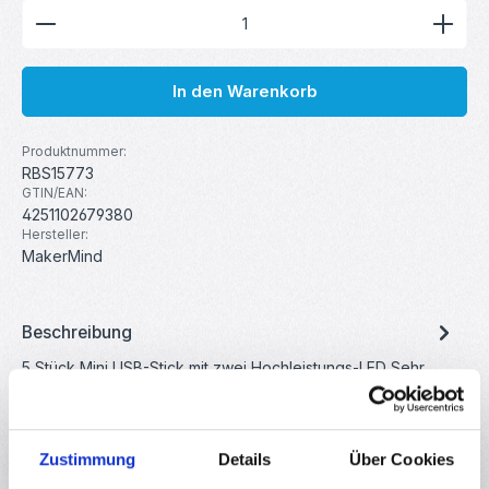
Produkt Anzahl: Gib den gewünschten Wert ein ode
In den Warenkorb
Produktnummer:
RBS15773
GTIN/EAN:
4251102679380
Hersteller:
MakerMind
Beschreibung
5 Stück Mini USB-Stick mit zwei Hochleistungs-LED Sehr
helles und robustes USB-Licht zum anschließen an jedem
USB-Port. Sie…
Mehr
Eigenschaften
Zustimmung
Details
Über Cookies