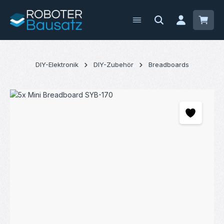
Zum Hauptinhalt springen
Waren
DIY-Elektronik
DIY-Zubehör
Breadboards
Bildergalerie überspringen