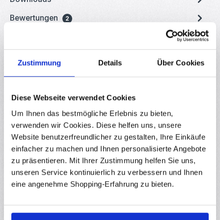
Bewertungen
2
Zustimmung
Details
Über Cookies
Produktgalerie überspringen
Zubehör
10
%
Diese Webseite verwendet Cookies
Um Ihnen das bestmögliche Erlebnis zu bieten,
(1)
verwenden wir Cookies. Diese helfen uns, unsere
Durchschnittliche Bewertung von 5 von 5 
ATmega32u4 Micro Pro 5V 16Mhz Arduino kompatibel
Website benutzerfreundlicher zu gestalten, Ihre Einkäufe
RBS11384
einfacher zu machen und Ihnen personalisierte Angebote
ATmega32u4 Micro Pro in der leistungsfähigeren 5V 16Mhz
zu präsentieren. Mit Ihrer Zustimmung helfen Sie uns,
Ausführung Der Pro Micro ähnelt dem Pro Mini, hat jedoch durch
die Verwendung eines moderneren Bausteins von Atmel den
unseren Service kontinuierlich zu verbessern und Ihnen
USB-Transceiver schon im Gehäuse integriert. Somit entfällt der
eine angenehme Shopping-Erfahrung zu bieten.
Sofort verfügbar
externe USB-TTL-Transceiver, und das Board konnte noch
kleiner werden! Ansonsten sind auf der winzigen Platine alle
Features vorhanden, die das Programmieren, Entwickeln und
Verkaufspreis:
8,36 €
Regulärer Preis:
Ab
9,29 €
Basteln mit den Arduino-Clones zu angenehm machen: 4 Kanäle
mit 10-Bit-ADC, 5 PWM-Pins, 12 DIOs sowie die nötige externe