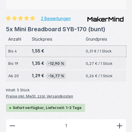
2 Bewertungen
Durchschnittliche Bewertung von 5 von 5 Sternen
5x Mini Breadboard SYB-170 (bunt)
Anzahl
Stückpreis
Grundpreis
1,55 €
Bis
4
0,31 € / 1 Stück
1,35 €
Bis
19
-12,90 %
0,27 € / 1 Stück
1,29 €
Ab
20
-16,77 %
0,26 € / 1 Stück
Inhalt:
5 Stück
Preise inkl. MwSt. zzgl. Versandkosten
Sofort verfügbar, Lieferzeit: 1-3 Tage
Produkt Anzahl: Gib den gewünschten Wert ein ode