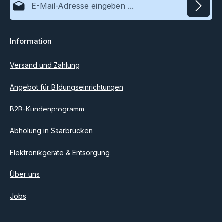
Datenschutz
Information
Ich habe die
Datenschutzbestimmungen
zur Kenntnis
genommen und die
AGB
gelesen und bin mit ihnen
einverstanden.
Versand und Zahlung
Angebot für Bildungseinrichtungen
B2B-Kundenprogramm
Abholung in Saarbrücken
Elektronikgeräte & Entsorgung
Über uns
Jobs