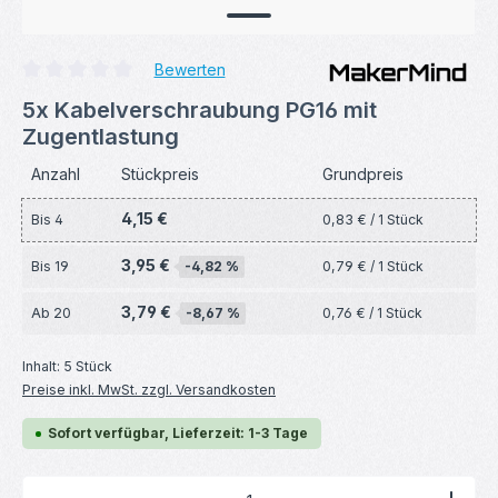
Bewerten
Durchschnittliche Bewertung von 0 von 5 Sternen
5x Kabelverschraubung PG16 mit
Zugentlastung
Anzahl
Stückpreis
Grundpreis
4,15 €
Bis
4
0,83 € / 1 Stück
3,95 €
Bis
19
-4,82 %
0,79 € / 1 Stück
3,79 €
Ab
20
-8,67 %
0,76 € / 1 Stück
Inhalt:
5 Stück
Preise inkl. MwSt. zzgl. Versandkosten
Sofort verfügbar, Lieferzeit: 1-3 Tage
Produkt Anzahl: Gib den gewünschten Wert ein ode