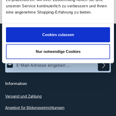
Bewertungen
unseren Service kontinuierlich zu verbessern und Ihnen
eine angenehme Shopping-Erfahrung zu bieten.
Newsletter
Cookies zulassen
Abonnieren Sie jetzt unseren regelmäßig erscheinenden
Newsletter, um rechtzeitig über neue Produkte und Angebote
informiert zu werden.
Nur notwendige Cookies
E-Mail-Adresse*
Datenschutz
Information
Ich habe die
Datenschutzbestimmungen
zur Kenntnis
genommen und die
AGB
gelesen und bin mit ihnen
einverstanden.
Versand und Zahlung
Angebot für Bildungseinrichtungen