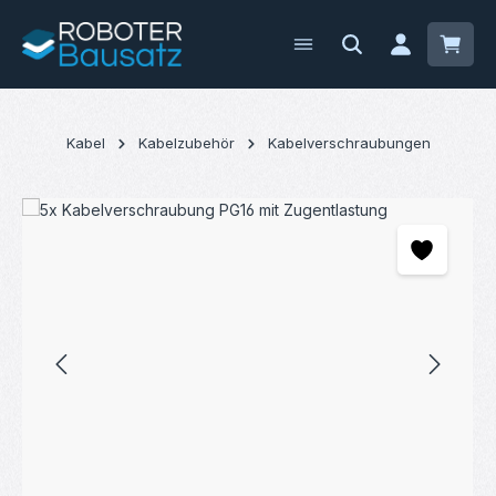
Zum Hauptinhalt springen
Waren
Kabel
Kabelzubehör
Kabelverschraubungen
Bildergalerie überspringen