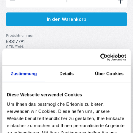
In den Warenkorb
Produktnummer:
RBS17791
GTIN/EAN:
4251755813216
Hersteller:
MakerMind
Zustimmung
Details
Über Cookies
Beschreibung
Diese PG16 Kabelverschraubungen mit integrierter
Diese Webseite verwendet Cookies
Zugentlastung sorgen für eine sichere und stabile
Um Ihnen das bestmögliche Erlebnis zu bieten,
Kabelführung – sowohl in…
Mehr
verwenden wir Cookies. Diese helfen uns, unsere
Eigenschaften
Website benutzerfreundlicher zu gestalten, Ihre Einkäufe
einfacher zu machen und Ihnen personalisierte Angebote
Downloads
zu präsentieren. Mit Ihrer Zustimmung helfen Sie uns,