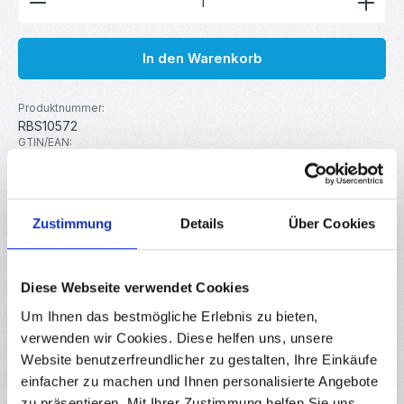
In den Warenkorb
Produktnummer:
RBS10572
GTIN/EAN:
4251102667462
Hersteller:
MakerMind
Zustimmung
Details
Über Cookies
Beschreibung
5er Set 3-poliger 70 cm Verbindungskabel Buchse -
Diese Webseite verwendet Cookies
Buchse Diese 70 cm langen Jumper Kabel eignen sich Ideal
Um Ihnen das bestmögliche Erlebnis zu bieten,
zum Verbinden…
Mehr
verwenden wir Cookies. Diese helfen uns, unsere
Eigenschaften
Website benutzerfreundlicher zu gestalten, Ihre Einkäufe
einfacher zu machen und Ihnen personalisierte Angebote
Downloads
zu präsentieren. Mit Ihrer Zustimmung helfen Sie uns,