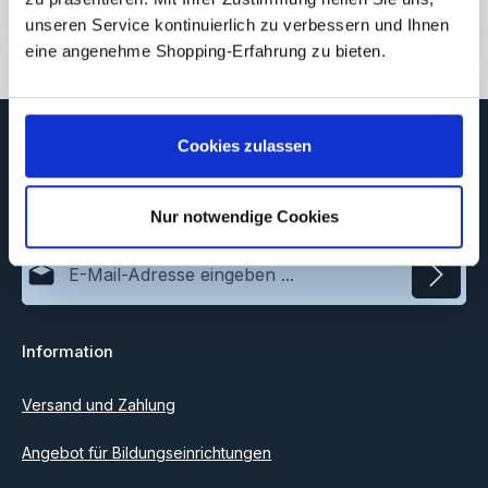
Bewertungen
unseren Service kontinuierlich zu verbessern und Ihnen
2
eine angenehme Shopping-Erfahrung zu bieten.
Newsletter
Cookies zulassen
Abonnieren Sie jetzt unseren regelmäßig erscheinenden
Newsletter, um rechtzeitig über neue Produkte und Angebote
informiert zu werden.
Nur notwendige Cookies
E-Mail-Adresse*
Datenschutz
Information
Ich habe die
Datenschutzbestimmungen
zur Kenntnis
genommen und die
AGB
gelesen und bin mit ihnen
einverstanden.
Versand und Zahlung
Angebot für Bildungseinrichtungen