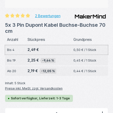
2 Bewertungen
Durchschnittliche Bewertung von 5 von 5 Sternen
5x 3 Pin Dupont Kabel Buchse-Buchse 70
cm
Anzahl
Stückpreis
Grundpreis
2,49 €
Bis
4
0,50 € / 1 Stück
2,25 €
Bis
19
-9,64 %
0,45 € / 1 Stück
2,19 €
Ab
20
-12,05 %
0,44 € / 1 Stück
Inhalt:
5 Stück
Preise inkl. MwSt. zzgl. Versandkosten
Sofort verfügbar, Lieferzeit: 1-3 Tage
Produkt Anzahl: Gib den gewünschten Wert ein ode