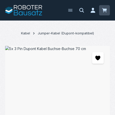
Zum Hauptinhalt springen
Waren
Kabel
Jumper-Kabel (Dupont-kompatibel)
Bildergalerie überspringen