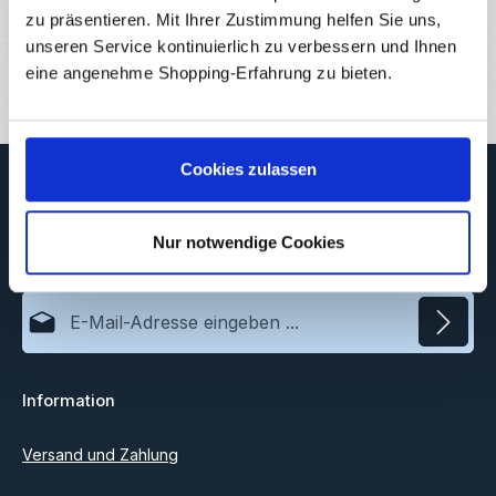
zu präsentieren. Mit Ihrer Zustimmung helfen Sie uns,
Downloads
unseren Service kontinuierlich zu verbessern und Ihnen
Bewertungen
eine angenehme Shopping-Erfahrung zu bieten.
Cookies zulassen
Newsletter
Abonnieren Sie jetzt unseren regelmäßig erscheinenden
Newsletter, um rechtzeitig über neue Produkte und Angebote
Nur notwendige Cookies
informiert zu werden.
E-Mail-Adresse*
Datenschutz
Information
Ich habe die
Datenschutzbestimmungen
zur Kenntnis
genommen und die
AGB
gelesen und bin mit ihnen
einverstanden.
Versand und Zahlung