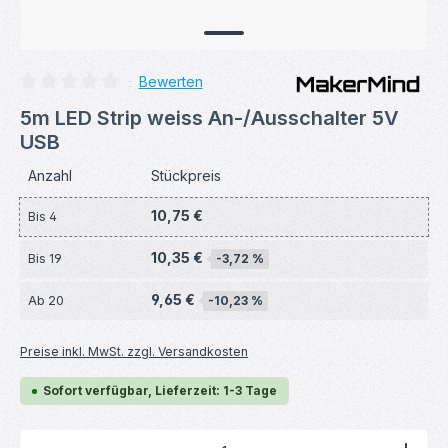
Bewerten
Durchschnittliche Bewertung von 0 von 5 Sternen
5m LED Strip weiss An-/Ausschalter 5V
USB
Anzahl
Stückpreis
10,75 €
Bis
4
10,35 €
Bis
19
-3,72 %
9,65 €
Ab
20
-10,23 %
Preise inkl. MwSt. zzgl. Versandkosten
Sofort verfügbar, Lieferzeit: 1-3 Tage
Produkt Anzahl: Gib den gewünschten Wert ein ode