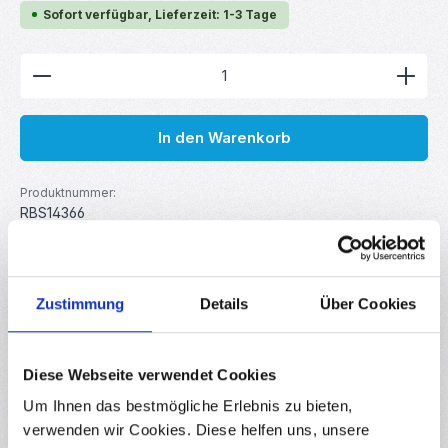
Sofort verfügbar, Lieferzeit: 1-3 Tage
Produkt Anzahl: Gib den gewünschten Wert ein ode
In den Warenkorb
Produktnummer:
RBS14366
GTIN/EAN:
4251102643664
Hersteller:
your droid
Zustimmung
Details
Über Cookies
Beschreibung
Diese Webseite verwendet Cookies
Diese Sechskantschrauben nach DIN 912 bestehen aus
Um Ihnen das bestmögliche Erlebnis zu bieten,
hochwertigem Edelstahl A2 und eignen sich ideal für
verwenden wir Cookies. Diese helfen uns, unsere
technische Anwendung…
Mehr