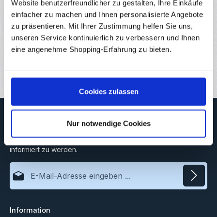
Website benutzerfreundlicher zu gestalten, Ihre Einkäufe
Eigenschaften
einfacher zu machen und Ihnen personalisierte Angebote
zu präsentieren. Mit Ihrer Zustimmung helfen Sie uns,
Hersteller
unseren Service kontinuierlich zu verbessern und Ihnen
Downloads
eine angenehme Shopping-Erfahrung zu bieten.
Bewertungen
Cookies zulassen
Newsletter
Nur notwendige Cookies
Abonnieren Sie jetzt unseren regelmäßig erscheinenden
Newsletter, um rechtzeitig über neue Produkte und Angebote
informiert zu werden.
E-Mail-Adresse*
Datenschutz
Information
Ich habe die
Datenschutzbestimmungen
zur Kenntnis