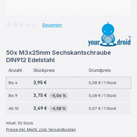
Bewerten
Durchschnittliche Bewertung von 0 von 5 Sternen
50x M3x25mm Sechskantschraube
DIN912 Edelstahl
Anzahl
Stückpreis
Grundpreis
3,95 €
Bis
4
0,08 € / 1 Stück
3,75 €
Bis
9
-5,06 %
0,08 € / 1 Stück
3,69 €
Ab
10
-6,58 %
0,07 € / 1 Stück
Inhalt:
50 Stück
Preise inkl. MwSt. zzgl. Versandkosten