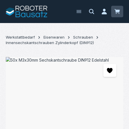
Zum Hauptinhalt springen
Waren
Werkstattbedarf
Eisenwaren
Schrauben
Innensechskantschrauben Zylinderkopf (DIN912)
Bildergalerie überspringen