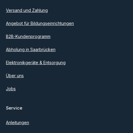
genommen und die
AGB
gelesen und bin mit ihnen
einverstanden.
Versand und Zahlung
Angebot für Bildungseinrichtungen
B2B-Kundenprogramm
Abholung in Saarbrücken
Elektronikgeräte & Entsorgung
Über uns
Jobs
Service
Anleitungen