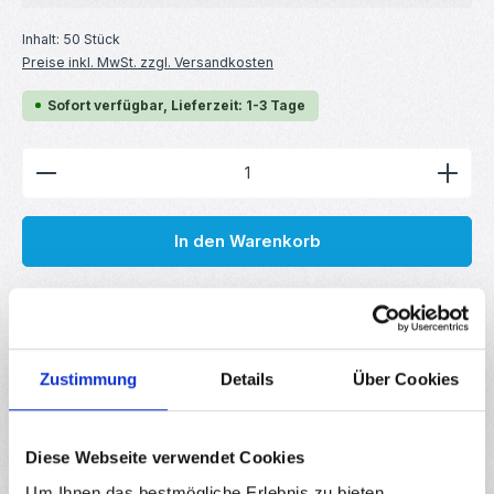
Inhalt:
50 Stück
Preise inkl. MwSt. zzgl. Versandkosten
Sofort verfügbar, Lieferzeit: 1-3 Tage
Produkt Anzahl: Gib den gewünschten Wert ein ode
In den Warenkorb
Produktnummer:
RBS14534
GTIN/EAN:
4251102645347
Zustimmung
Details
Über Cookies
Hersteller:
your droid
Diese Webseite verwendet Cookies
Beschreibung
Um Ihnen das bestmögliche Erlebnis zu bieten,