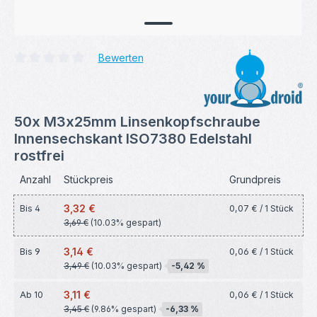
Bewerten
Durchschnittliche Bewertung von 0 von 5 Sternen
50x M3x25mm Linsenkopfschraube
Innensechskant ISO7380 Edelstahl
rostfrei
Anzahl
Stückpreis
Grundpreis
3,32 €
Bis
4
0,07 € / 1 Stück
3,69 €
(10.03% gespart)
3,14 €
Bis
9
0,06 € / 1 Stück
3,49 €
(10.03% gespart)
-5,42 %
3,11 €
Ab
10
0,06 € / 1 Stück
3,45 €
(9.86% gespart)
-6,33 %