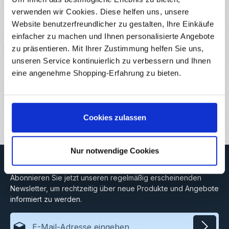
verwenden wir Cookies. Diese helfen uns, unsere
50x M3x25mm Linsenkopfschraube Innensechskant
ISO7380 Edelstahl rostfrei Diese Linsenkopfschrauben mit
Website benutzerfreundlicher zu gestalten, Ihre Einkäufe
Innensechskant nach…
Mehr
einfacher zu machen und Ihnen personalisierte Angebote
zu präsentieren. Mit Ihrer Zustimmung helfen Sie uns,
Eigenschaften
unseren Service kontinuierlich zu verbessern und Ihnen
Hersteller
eine angenehme Shopping-Erfahrung zu bieten.
Downloads
Bewertungen
Cookies zulassen
Nur notwendige Cookies
Newsletter
Abonnieren Sie jetzt unseren regelmäßig erscheinenden
Newsletter, um rechtzeitig über neue Produkte und Angebote
informiert zu werden.
E-Mail-Adresse*