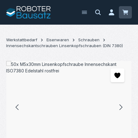
Zum Hauptinhalt springen
Waren
Werkstattbedarf
Eisenwaren
Schrauben
Innensechskantschrauben Linsenkopfschrauben (DIN 7380)
Bildergalerie überspringen