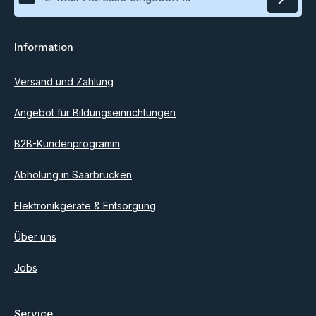
Datenschutz
Information
Ich habe die
Datenschutzbestimmungen
zur Kenntnis
genommen und die
AGB
gelesen und bin mit ihnen
einverstanden.
Versand und Zahlung
Angebot für Bildungseinrichtungen
B2B-Kundenprogramm
Abholung in Saarbrücken
Elektronikgeräte & Entsorgung
Über uns
Jobs
Service