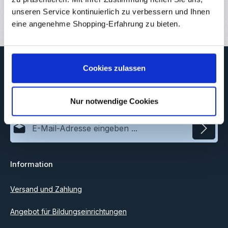
Bewertungen
unseren Service kontinuierlich zu verbessern und Ihnen
eine angenehme Shopping-Erfahrung zu bieten.
Newsletter
Cookies zulassen
Abonnieren Sie jetzt unseren regelmäßig erscheinenden
Newsletter, um rechtzeitig über neue Produkte und Angebote
informiert zu werden.
Nur notwendige Cookies
E-Mail-Adresse*
Datenschutz
Information
Ich habe die
Datenschutzbestimmungen
zur Kenntnis
genommen und die
AGB
gelesen und bin mit ihnen
einverstanden.
Versand und Zahlung
Angebot für Bildungseinrichtungen