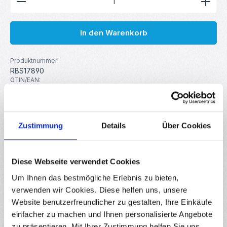
In den Warenkorb
Produktnummer:
RBS17890
GTIN/EAN:
4251755814213
Hersteller:
MakerMind
Zustimmung
Details
Über Cookies
Beschreibung
50x Bambus Visitenkarten Rohlinge 2 mm – Blanko
Diese Webseite verwendet Cookies
Holzkarten für Gravur & DIY Dieses Set enthält 50 Bambus-
Um Ihnen das bestmögliche Erlebnis zu bieten,
Visitenkartenr…
Mehr
verwenden wir Cookies. Diese helfen uns, unsere
Eigenschaften
Website benutzerfreundlicher zu gestalten, Ihre Einkäufe
einfacher zu machen und Ihnen personalisierte Angebote
Downloads
zu präsentieren. Mit Ihrer Zustimmung helfen Sie uns,