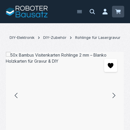
Zum Hauptinhalt springen
Waren
DIY-Elektronik
DIY-Zubehör
Rohlinge für Lasergravur
Bildergalerie überspringen