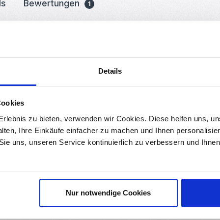
ds
Bewertungen
1
 Zubehör für DIY-Elektronik-Projekte. Diese Buchsen und Stecker sin
mm Größe und bestehen aus hochwertigem Metall, was sie robust u
ässige elektrische Verbindung erforderlich ist, wie beispielsweise 
Details
 montieren und zu verbinden, was sie für jedermann zugänglich und
Cookies
he Montage ermöglichen. Die Buchsen haben eine breitere Öffnung, d
 Strom von 5A ausgelegt, was für viele DIY-Elektronik-Projekte aus
rlebnis zu bieten, verwenden wir Cookies. Diese helfen uns, u
alten, Ihre Einkäufe einfacher zu machen und Ihnen personalisie
 Sie uns, unseren Service kontinuierlich zu verbessern und Ihn
nete Wahl für alle, die ihre eigenen Elektronikprojekte durchführe
Nur notwendige Cookies