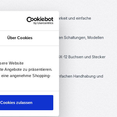
d für ihre Zuverlässigkeit, Haltbarkeit und einfache
nd langlebig macht.
bei der Herstellung von elektronischen Schaltungen, Modellen
Über Cookies
 benutzerfreundlich macht.
ie das Einstecken erleichtert. Die GX-12 Buchsen und Stecker
reichend ist.
nsere Website
rte Angebote zu präsentieren.
en eine angenehme Shopping-
n möchten. Mit ihrer Haltbarkeit, einfachen Handhabung und
Cookies zulassen