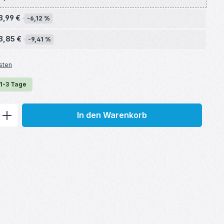
3,99 €
-6,12 %
3,85 €
-9,41 %
sten
 1-3 Tage
ib den gewünschten Wert ein oder benu
In den Warenkorb