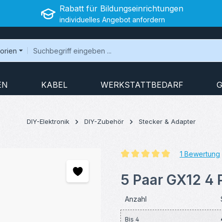
Rabatt für Bildungseinrichtungen
individuelles Angebot anfordern
gorien
EN
KABEL
WERKSTATTBEDARF
G
DIY-Elektronik
DIY-Zubehör
Stecker & Adapter
1 Bewertung
Durchschnittliche Bewertung v
5 Paar GX12 4 
Anzahl
Bis
4