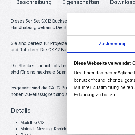
Beschreibung
Eigenschaften
Downloa
Dieses 5er Set GX12 Buchsen+Stecker sind ein unverzichtbares
Handhabung bekannt. Die Buchsen und Stecker haben eine 12
Sie sind perfekt für Projekte geeignet, bei denen eine zuverl
Zustimmung
und Robotern. Die GX-12 Buchsen und Stecker sind einfach zu
Diese Webseite verwendet 
Die Stecker sind mit Lötfahnen ausgestattet, die eine einfac
sind für eine maximale Spannung von 300V und einen maximalen
Um Ihnen das bestmögliche E
benutzerfreundlicher zu gest
Mit Ihrer Zustimmung helfen
Insgesamt sind die GX-12 Buchsen und Stecker eine ausgezeich
hohen Zuverlässigkeit sind sie eine Investition, die sich lohnt.
Erfahrung zu bieten.
Details
Modell: GX12
Material: Messing, Kontakt (vergoldet)