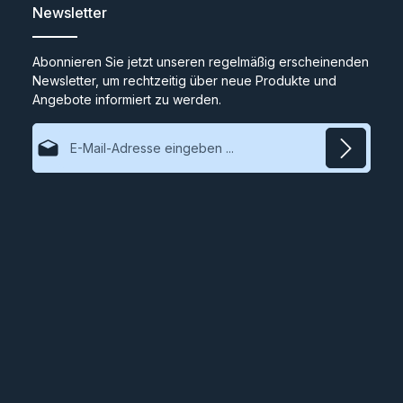
Newsletter
Abonnieren Sie jetzt unseren regelmäßig erscheinenden
Newsletter, um rechtzeitig über neue Produkte und
Angebote informiert zu werden.
E-Mail-Adresse*
Datenschutz
Ich habe die
Datenschutzbestimmungen
zur Kenntnis
genommen und die
AGB
gelesen und bin mit ihnen
einverstanden.