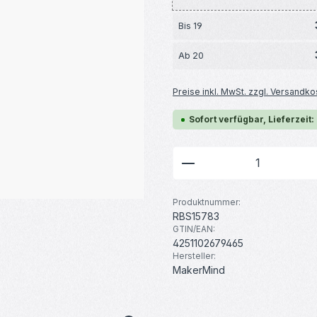
Bis
19
Ab
20
Preise inkl. MwSt. zzgl. Versandko
Sofort verfügbar, Lieferzeit:
Produkt Anzahl: G
Produktnummer:
RBS15783
GTIN/EAN:
4251102679465
Hersteller:
MakerMind