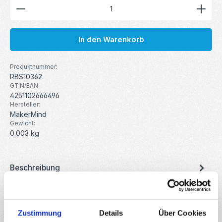
Produkt Anzahl: Gib den gewünschten Wert ein ode
In den Warenkorb
Produktnummer:
RBS10362
GTIN/EAN:
4251102666496
Hersteller:
MakerMind
Gewicht:
0.003 kg
Beschreibung
Einreihige 2,54 mm Stiftleiste mit 40 Pins Diese einfach
Stiftleiste ist ein unverzichtbares Bauteil für alle Arduino- u…
Mehr
Zustimmung
Details
Über Cookies
Eigenschaften