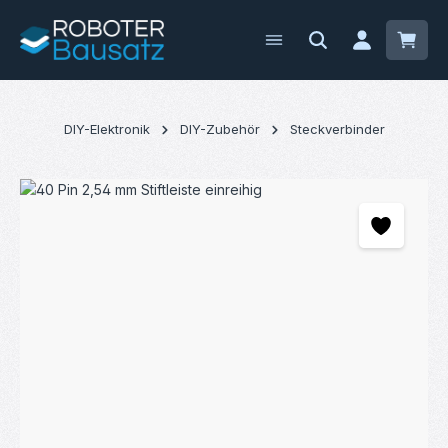
Zum Hauptinhalt springen
Waren
DIY-Elektronik
DIY-Zubehör
Steckverbinder
Bildergalerie überspringen