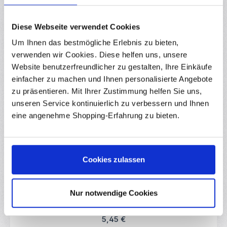
Downloads
Diese Webseite verwendet Cookies
Bewertungen
4
Um Ihnen das bestmögliche Erlebnis zu bieten,
verwenden wir Cookies. Diese helfen uns, unsere
Website benutzerfreundlicher zu gestalten, Ihre Einkäufe
einfacher zu machen und Ihnen personalisierte Angebote
zu präsentieren. Mit Ihrer Zustimmung helfen Sie uns,
Produktgalerie überspringen
Zubehör
unseren Service kontinuierlich zu verbessern und Ihnen
eine angenehme Shopping-Erfahrung zu bieten.
(17)
Durchschnittliche Bewertung von 4.97 von 
Raspberry Pi Pico RP2040
Cookies zulassen
RBS14974
Raspberry Pi PICO - Ein kleiner Microcontroller mit vielen I/Os und
Schnittstellen Das Raspberry Pi PICO Board ist ein kleine low-
cost Version des Raspberry Pi Mini-Computers. Er besitzt mehr
Nur notwendige Cookies
Speicher und eine höhere Taktrate als die üblichen
Sofort verfügbar
Microcontroller und eignet sich auch für etwas komplexere
Schaltungen. Das Board basiert auf dem RP2040 Chip und bietet
flexible digitale Schnittstellen, die sich über einer USB-
Regulärer Preis:
5,45 €
Verbindung mit C/C++ oder MicroPython programmieren lassen.