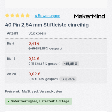
4 Bewertungen
Durchschnittliche Bewertung von 4.88 von 5 Sternen
40 Pin 2,54 mm Stiftleiste einreihig
Anzahl
Stückpreis
0,41 €
Bis
4
0,45 €
(8.89% gespart)
0,14 €
Bis
19
0,15 €
(6.67% gespart)
-65,85 %
0,09 €
Ab
20
0,10 €
(10% gespart)
-78,05 %
Preise inkl. MwSt. zzgl. Versandkosten
Sofort verfügbar, Lieferzeit: 1-3 Tage