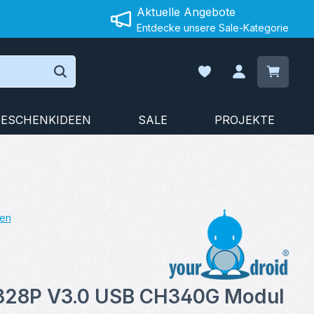
Aktuelle Angebote
Entdecke unsere Sale-Kategorie
Warenko
Du hast 0 Produkte auf
ESCHENKIDEEN
SALE
PROJEKTE
en
on 5 von 5 Sternen
328P V3.0 USB CH340G Modul