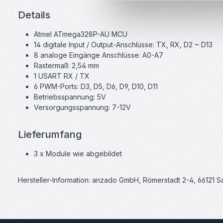
Details
Atmel ATmega328P-AU MCU
14 digitale Input / Output-Anschlüsse: TX, RX, D2 ~ D13
8 analoge Eingänge Anschlüsse: A0-A7
Rastermaß: 2,54 mm
1 USART RX / TX
6 PWM-Ports: D3, D5, D6, D9, D10, D11
Betriebsspannung: 5V
Versorgungsspannung: 7-12V
Lieferumfang
3 x Module wie abgebildet
Hersteller-Information: anzado GmbH, Römerstadt 2-4, 66121 