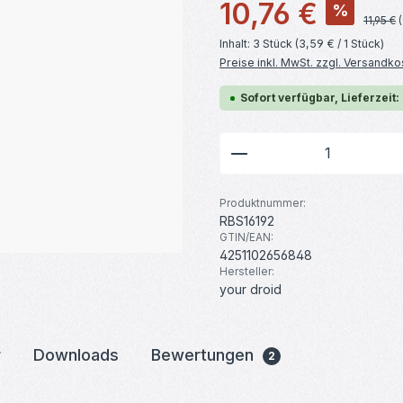
Verkaufspreis:
10,76 €
%
Regulär
11,95 €
Inhalt:
3 Stück
(3,59 € / 1 Stück)
Preise inkl. MwSt. zzgl. Versandko
Sofort verfügbar, Lieferzeit:
Produkt Anzahl: G
Produktnummer:
RBS16192
GTIN/EAN:
4251102656848
Hersteller:
your droid
r
Downloads
Bewertungen
2