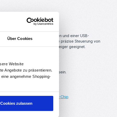
 Programme auf das Board.
- und Ausgängen, 8 analogen Eingängen und einer USB-
Über Cookies
len und Shields, und ermöglicht die präzise Steuerung von
ene Entwickler als auch für Einsteiger geeignet.
nsere Website
rte Angebote zu präsentieren.
ino angeschlossen ist, eingestellt sein.
en eine angenehme Shopping-
:
Treiber-Download für den CH340-Chip
Cookies zulassen