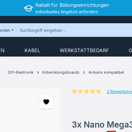
Rabatt für Bildungseinrichtungen
individuelles Angebot anfordern
gorien
EN
KABEL
WERKSTATTBEDARF
G
DIY-Elektronik
Entwicklungsboards
Arduino kompatibel
2 Bewertung
Durchschnittliche Bewertung v
3x Nano Mega