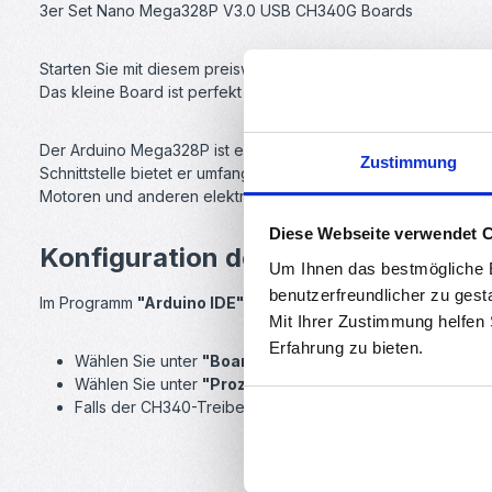
3er Set Nano Mega328P V3.0 USB CH340G Boards
Starten Sie mit diesem preiswerten Modul in die Mikrocontroll
Das kleine Board ist perfekt für den Einstieg, und mit der in
Der Arduino Mega328P ist ein leistungsstarker Mikrocontroller,
Zustimmung
Schnittstelle bietet er umfangreiche Funktionalität. Der Meg
Motoren und anderen elektronischen Komponenten. Mit seiner b
Diese Webseite verwendet 
Konfiguration der Arduino IDE
Um Ihnen das bestmögliche E
benutzerfreundlicher zu gest
Im Programm
"Arduino IDE"
muss unter dem Reiter
"Werkzeu
Mit Ihrer Zustimmung helfen
Erfahrung zu bieten.
Wählen Sie unter
"Board"
den
"Arduino Nano"
aus.
Wählen Sie unter
"Prozessor"
den
"ATmega 328P "
aus
Falls der CH340-Treiber nicht bereits installiert ist, kön