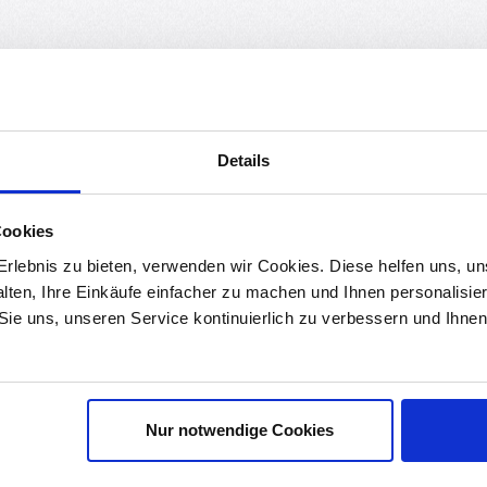
erentwicklung!
tegrierten USB-Schnittstelle, spielen Sie im Handumdrehen die ersten
 der sich ideal für Elektronikprojekte eignet. Mit 14 digitalen Ein
Details
a328P ist einfach zu programmieren, kompatibel mit Erweiterungsmodu
enutzerfreundlichen Entwicklungsumgebung ist er sowohl für erfahr
Cookies
rlebnis zu bieten, verwenden wir Cookies. Diese helfen uns, u
alten, Ihre Einkäufe einfacher zu machen und Ihnen personalisie
ge"
(englisch: "Tools") der korrekte
"COM-Port"
, an dem der Ardu
 Sie uns, unseren Service kontinuierlich zu verbessern und Ihn
. (Ältere Chargen benötigen evtl. den "(
Old Bootloader)"
nen Sie diesen über den folgenden Link herunterladen und installieren
Nur notwendige Cookies