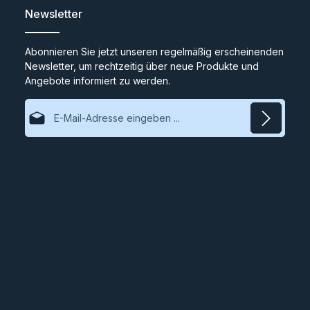
Newsletter
Abonnieren Sie jetzt unseren regelmäßig erscheinenden
Newsletter, um rechtzeitig über neue Produkte und
Angebote informiert zu werden.
E-Mail-Adresse*
Datenschutz
Ich habe die
Datenschutzbestimmungen
zur Kenntnis
genommen und die
AGB
gelesen und bin mit ihnen
einverstanden.