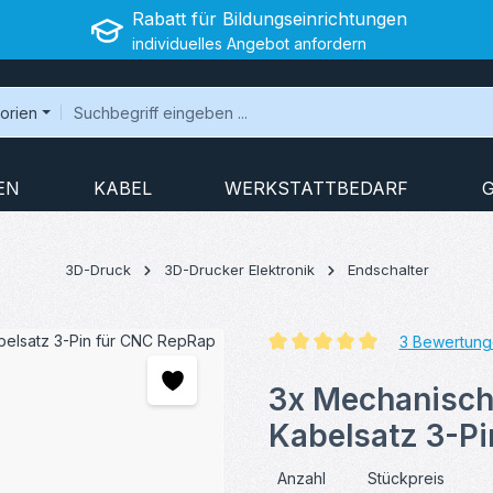
Rabatt für Bildungseinrichtungen
individuelles Angebot anfordern
gorien
EN
KABEL
WERKSTATTBEDARF
3D-Druck
3D-Drucker Elektronik
Endschalter
3 Bewertung
Durchschnittliche Bewertung v
3x Mechanisch
Kabelsatz 3-P
Anzahl
Stückpreis