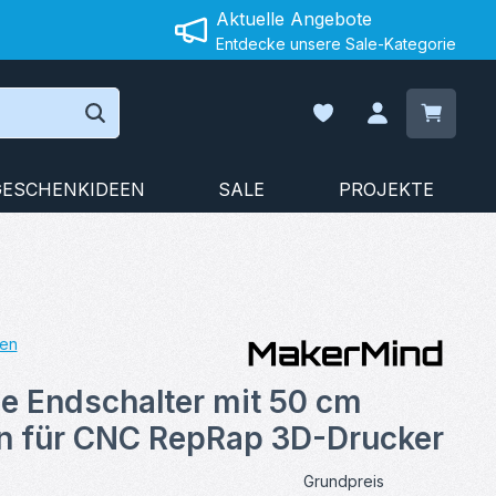
Aktuelle Angebote
Entdecke unsere Sale-Kategorie
Warenko
Du hast 0 Produkte auf
GESCHENKIDEEN
SALE
PROJEKTE
en
on 5 von 5 Sternen
e Endschalter mit 50 cm
in für CNC RepRap 3D-Drucker
Grundpreis