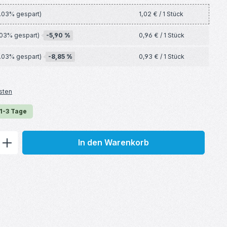
1,02 € / 1 Stück
0.03% gespart)
-5,90 %
0,96 € / 1 Stück
.03% gespart)
-8,85 %
0,93 € / 1 Stück
0.03% gespart)
sten
 1-3 Tage
ib den gewünschten Wert ein oder benu
In den Warenkorb