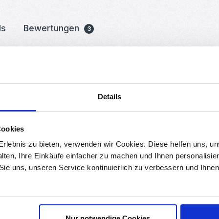
ds
Bewertungen
3
r im Set
t geeignet als Türkontakt, End- oder Referenzschalter bei Robotern
Details
auen als optische Endschalter, da sie lediglich 2 Kabel und kein P
t lediglich die begrenzte Lebensdauer von ein paar millionen Zyklen
Cookies
rlebnis zu bieten, verwenden wir Cookies. Diese helfen uns, u
alten, Ihre Einkäufe einfacher zu machen und Ihnen personalisie
 Sie uns, unseren Service kontinuierlich zu verbessern und Ihn
Nur notwendige Cookies