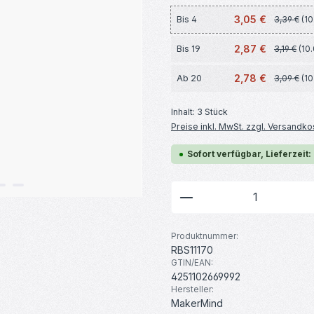
3,05 €
Bis
4
3,39 €
(1
2,87 €
Bis
19
3,19 €
(10
2,78 €
Ab
20
3,09 €
(1
Inhalt:
3 Stück
Preise inkl. MwSt. zzgl. Versandko
Sofort verfügbar, Lieferzeit:
Produkt Anzahl: G
Produktnummer:
RBS11170
GTIN/EAN:
4251102669992
Hersteller:
MakerMind