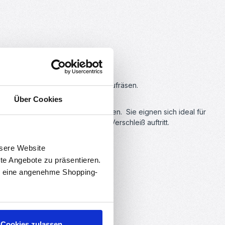
, 3D-Druckern oder CNC / Eigenbaufräsen.
Über Cookies
CB-Board zum Anschließen benötigen. Sie eignen sich ideal für
, da bei mechanischen Abläufen Verschleiß auftritt.
nsere Website
rte Angebote zu präsentieren.
en eine angenehme Shopping-
Cookies zulassen