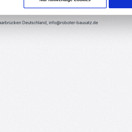
Saarbrücken Deutschland, info@roboter-bausatz.de