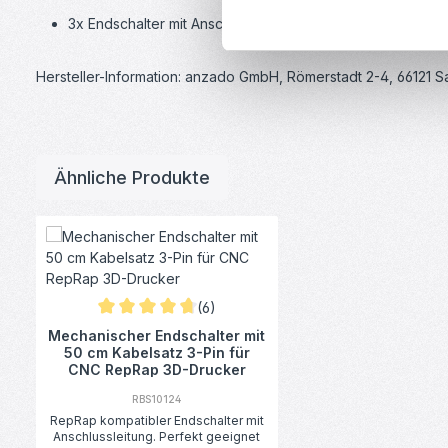
3x Endschalter mit Anschlussleitung
Hersteller-Information: anzado GmbH, Römerstadt 2-4, 66121 
Ähnliche Produkte
Produktgalerie überspringen
(6)
Durchschnittliche Bewertung von 4.67 von 5 Sternen
Mechanischer Endschalter mit
50 cm Kabelsatz 3-Pin für
CNC RepRap 3D-Drucker
RBS10124
RepRap kompatibler Endschalter mit
Anschlussleitung. Perfekt geeignet