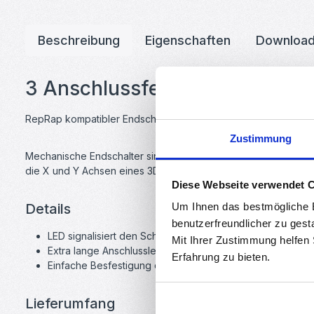
Beschreibung
Eigenschaften
Downloa
3 Anschlussfertige Endschalte
RepRap kompatibler Endschalter mit Anschlussleitung. Perfek
Zustimmung
Mechanische Endschalter sind günstiger und einfacher zu verb
die X und Y Achsen eines 3D-Druckers. Der einzige Nachteil is
Diese Webseite verwendet 
Details
Um Ihnen das bestmögliche E
benutzerfreundlicher zu gest
LED signalisiert den Schaltzustand
Mit Ihrer Zustimmung helfen
Extra lange Anschlussleitung
Erfahrung zu bieten.
Einfache Besfestigung durch Bohrungen
Lieferumfang