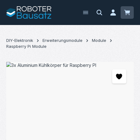
Zum Hauptinhalt springen
Waren
DIY-Elektronik
Erweiterungsmodule
Module
Raspberry Pi Module
Bildergalerie überspringen