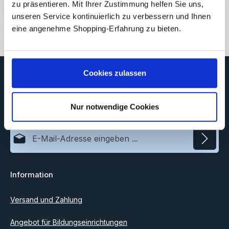
Downloads
zu präsentieren. Mit Ihrer Zustimmung helfen Sie uns,
unseren Service kontinuierlich zu verbessern und Ihnen
Bewertungen
eine angenehme Shopping-Erfahrung zu bieten.
Newsletter
Cookies zulassen
Abonnieren Sie jetzt unseren regelmäßig erscheinenden
Newsletter, um rechtzeitig über neue Produkte und Angebote
Nur notwendige Cookies
informiert zu werden.
E-Mail-Adresse*
Datenschutz
Information
Ich habe die
Datenschutzbestimmungen
zur Kenntnis
genommen und die
AGB
gelesen und bin mit ihnen
einverstanden.
Versand und Zahlung
Angebot für Bildungseinrichtungen