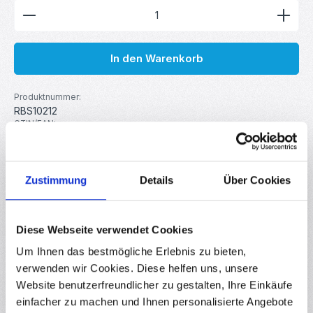
Produkt Anzahl: Gib den gewünschten Wert ein ode
In den Warenkorb
Produktnummer:
RBS10212
GTIN/EAN:
4251102602128
Hersteller:
MakerMind
Gewicht:
Zustimmung
Details
Über Cookies
0.004 kg
Diese Webseite verwendet Cookies
Beschreibung
Um Ihnen das bestmögliche Erlebnis zu bieten,
3er Set Kühlkörper mit selbstklebender Fläche - kompatibel
verwenden wir Cookies. Diese helfen uns, unsere
mit allen aktuellen Raspberry Pi Modellen Die Kühlkörper in
Website benutzerfreundlicher zu gestalten, Ihre Einkäufe
dies…
Mehr
einfacher zu machen und Ihnen personalisierte Angebote