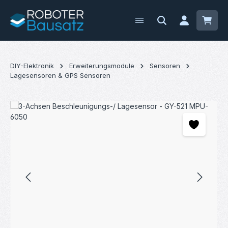
Zum Hauptinhalt springen
Waren
DIY-Elektronik
Erweiterungsmodule
Sensoren
Lagesensoren & GPS Sensoren
Bildergalerie überspringen