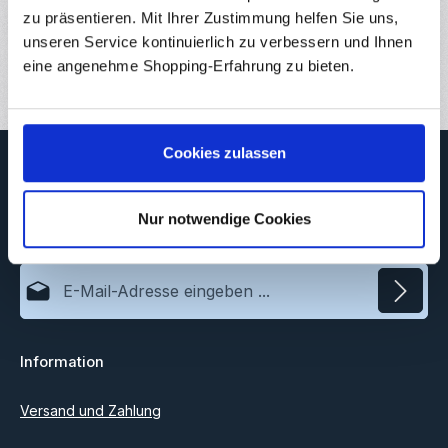
zu präsentieren. Mit Ihrer Zustimmung helfen Sie uns,
Downloads
unseren Service kontinuierlich zu verbessern und Ihnen
Bewertungen
6
eine angenehme Shopping-Erfahrung zu bieten.
Cookies zulassen
Newsletter
Abonnieren Sie jetzt unseren regelmäßig erscheinenden
Newsletter, um rechtzeitig über neue Produkte und Angebote
Nur notwendige Cookies
informiert zu werden.
E-Mail-Adresse*
Datenschutz
Information
Ich habe die
Datenschutzbestimmungen
zur Kenntnis
genommen und die
AGB
gelesen und bin mit ihnen
einverstanden.
Versand und Zahlung