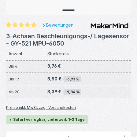
6 Bewertungen
Durchschnittliche Bewertung von 5 von 5 Sternen
3-Achsen Beschleunigungs-/ Lagesensor
- GY-521 MPU-6050
Anzahl
Stückpreis
3,76 €
Bis
4
3,50 €
Bis
19
-6,91 %
3,39 €
Ab
20
-9,84 %
Preise inkl. MwSt. zzgl. Versandkosten
Sofort verfügbar, Lieferzeit: 1-3 Tage
Produkt Anzahl: Gib den gewünschten Wert ein ode