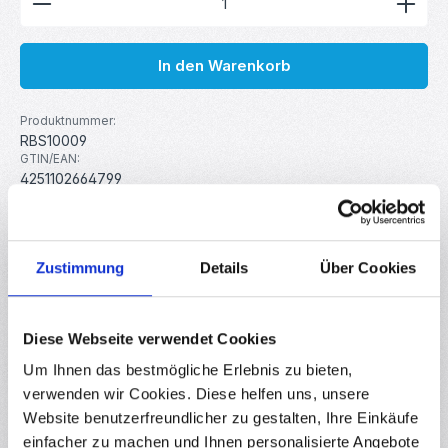
In den Warenkorb
Produktnummer:
RBS10009
GTIN/EAN:
4251102664799
Hersteller:
MakerMind
Gewicht:
0.003 kg
Zustimmung
Details
Über Cookies
Beschreibung
Diese Webseite verwendet Cookies
Günstiges MPU6050 Modul welches einen
Um Ihnen das bestmögliche Erlebnis zu bieten,
Beschleuningungs- und Lagesensor in nur einem Chip
verwenden wir Cookies. Diese helfen uns, unsere
kombiniert. Durch einsatz eines…
Mehr
Website benutzerfreundlicher zu gestalten, Ihre Einkäufe
Eigenschaften
einfacher zu machen und Ihnen personalisierte Angebote