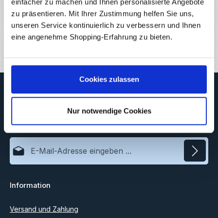
Eigenschaften
einfacher zu machen und Ihnen personalisierte Angebote
zu präsentieren. Mit Ihrer Zustimmung helfen Sie uns,
Downloads
unseren Service kontinuierlich zu verbessern und Ihnen
eine angenehme Shopping-Erfahrung zu bieten.
Bewertungen
Cookies zulassen
Newsletter
Abonnieren Sie jetzt unseren regelmäßig erscheinenden
Nur notwendige Cookies
Newsletter, um rechtzeitig über neue Produkte und Angebote
informiert zu werden.
E-Mail-Adresse*
Datenschutz
Information
Ich habe die
Datenschutzbestimmungen
zur Kenntnis
genommen und die
AGB
gelesen und bin mit ihnen
einverstanden.
Versand und Zahlung