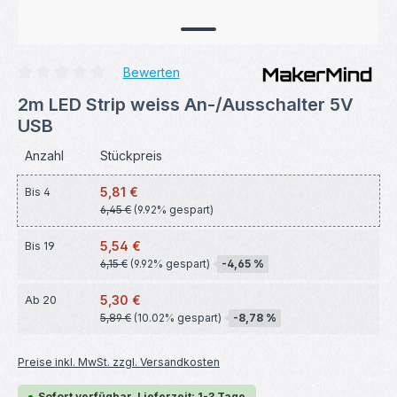
Bewerten
Durchschnittliche Bewertung von 0 von 5 Sternen
2m LED Strip weiss An-/Ausschalter 5V
USB
Anzahl
Stückpreis
5,81 €
Bis
4
6,45 €
(9.92% gespart)
5,54 €
Bis
19
6,15 €
(9.92% gespart)
-4,65 %
5,30 €
Ab
20
5,89 €
(10.02% gespart)
-8,78 %
Preise inkl. MwSt. zzgl. Versandkosten
Sofort verfügbar, Lieferzeit: 1-3 Tage