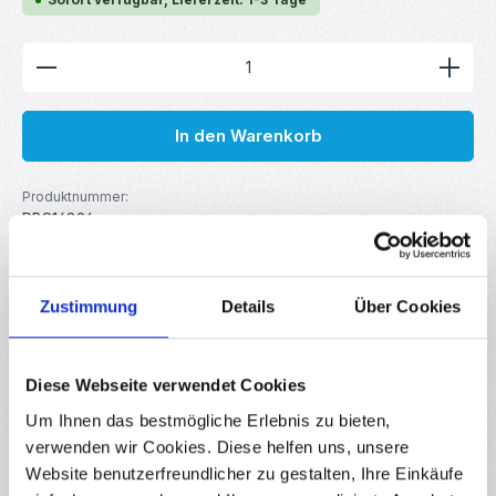
Produkt Anzahl: Gib den gewünschten Wert ein ode
In den Warenkorb
Produktnummer:
RBS16894
GTIN/EAN:
4251755805341
Hersteller:
MakerMind
Zustimmung
Details
Über Cookies
Beschreibung
Diese Webseite verwendet Cookies
Dieser 5V LED-Strip mit 60 LEDs/m ist besonders einfach zu
Um Ihnen das bestmögliche Erlebnis zu bieten,
installieren und kann mit einer beliebigen 5V USB-
verwenden wir Cookies. Diese helfen uns, unsere
Stromquelle ve…
Mehr
Website benutzerfreundlicher zu gestalten, Ihre Einkäufe