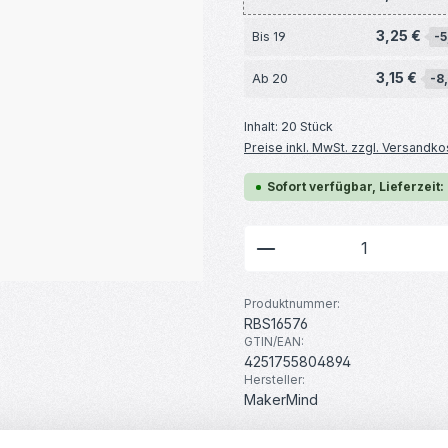
3,25 €
Bis
19
-5
3,15 €
Ab
20
-8
Inhalt:
20 Stück
Preise inkl. MwSt. zzgl. Versandko
Sofort verfügbar, Lieferzeit:
Produkt Anzahl: G
Produktnummer:
RBS16576
GTIN/EAN:
4251755804894
Hersteller:
MakerMind