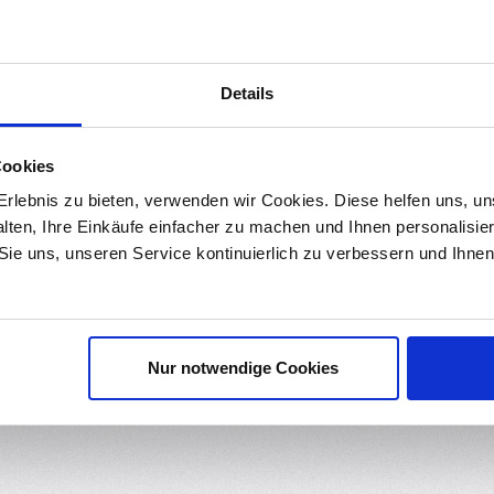
ds
Bewertungen
Details
räzise und sichere Befestigungen von Anbauteilen in
Aluminiumprof
ende Schraube nicht nur eine robuste Verbindung, sondern auch ein
Cookies
rlebnis zu bieten, verwenden wir Cookies. Diese helfen uns, u
e Vielzahl von Anwendungen, darunter der Bau von Aluminiumrahm
 Befestigung erforderlich ist.
alten, Ihre Einkäufe einfacher zu machen und Ihnen personalisie
 Sie uns, unseren Service kontinuierlich zu verbessern und Ihn
raube ermöglicht ein müheloses und selbstständiges Eindrehen in da
 an beliebiger Stelle reingelegt und eingedreht werden.
gem Stahl, was nicht nur für Festigkeit, sondern auch für eine hohe 
Nur notwendige Cookies
ktiven Schutz vor Korrosion und verlängert die Lebensdauer der Schr
ang mit Aluminiumprofilen.