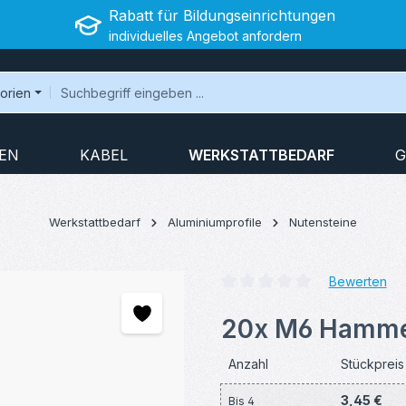
Rabatt für Bildungseinrichtungen
individuelles Angebot anfordern
gorien
EN
KABEL
WERKSTATTBEDARF
G
Werkstattbedarf
Aluminiumprofile
Nutensteine
Bewerten
Durchschnittliche Bewertung v
20x M6 Hamme
Anzahl
Stückpreis
3,45 €
Bis
4