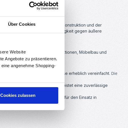
Über Cookies
ilen
. Mit ihrer hochwertigen Stahlkonstruktion und der
e lang anhaltende Widerstandsfähigkeit gegen äußere
nsere Website
en, Montage von Leichtbaukonstruktionen, Möbelbau und
rte Angebote zu präsentieren.
en eine angenehme Shopping-
Die
s Material, was die Montageprozesse erheblich vereinfacht.
Belastbarkeit sorgt. Dies gewährleistet eine zuverlässige
Cookies zulassen
aube. Dies ist besonders wichtig für den Einsatz in