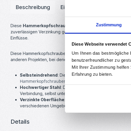
Beschreibung
Eigenschaften
Downloa
Zustimmung
Diese
Hammerkopfschrauben
sind die ideale Lösung für p
zuverlässigen Verzinkung gewährleistet diese selbsteindreh
Einflüsse.
Diese Webseite verwendet 
Um Ihnen das bestmögliche E
Diese Hammerkopfschraube eignet sich hervorragend für ein
anderen Projekten, bei denen eine zuverlässige und dauerhafte
benutzerfreundlicher zu gest
Mit Ihrer Zustimmung helfen
Erfahrung zu bieten.
Selbsteindrehend
: Die spezielle Konstruktion der Sch
Hammerkopfschrauben können seitlich eingeschoben oder
Hochwertiger Stahl
: Die Schraube besteht aus hochwerti
Verbindung, selbst unter anspruchsvollen Bedingungen.
Verzinkte Oberfläche
: Die Verzinkung bietet einen effe
verschiedenen Umgebungen, insbesondere im Zusammenh
Details