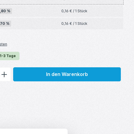
,80 %
0,16 € / 1 Stück
,70 %
0,16 € / 1 Stück
sten
 1-3 Tage
ib den gewünschten Wert ein oder benu
In den Warenkorb