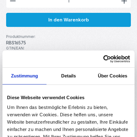
In den Warenkorb
Produktnummer:
RBS16575
GTIN/EAN:
4251755804887
Hersteller:
MakerMind
Zustimmung
Details
Über Cookies
Beschreibung
Diese Hammerkopfschrauben sind die ideale Lösung für
Diese Webseite verwendet Cookies
präzise und sichere Befestigungen von Anbauteilen
Um Ihnen das bestmögliche Erlebnis zu bieten,
in Aluminiumprofilen…
Mehr
verwenden wir Cookies. Diese helfen uns, unsere
Eigenschaften
Website benutzerfreundlicher zu gestalten, Ihre Einkäufe
einfacher zu machen und Ihnen personalisierte Angebote
Downloads
zu präsentieren. Mit Ihrer Zustimmung helfen Sie uns,