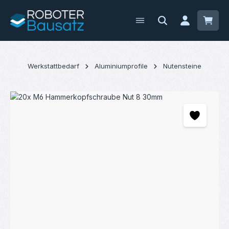
Zum Hauptinhalt springen
Waren
Werkstattbedarf
Aluminiumprofile
Nutensteine
Bildergalerie überspringen