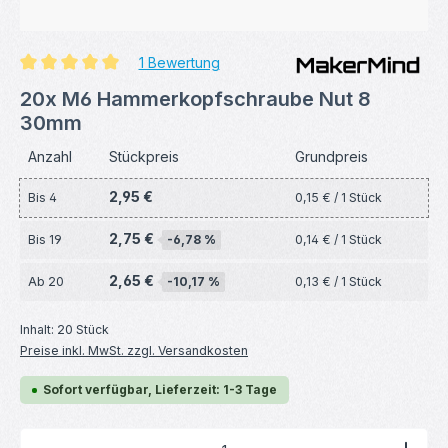
1 Bewertung
Durchschnittliche Bewertung von 5 von 5 Sternen
20x M6 Hammerkopfschraube Nut 8
30mm
Anzahl
Stückpreis
Grundpreis
2,95 €
Bis
4
0,15 € / 1 Stück
2,75 €
Bis
19
-6,78 %
0,14 € / 1 Stück
2,65 €
Ab
20
-10,17 %
0,13 € / 1 Stück
Inhalt:
20 Stück
Preise inkl. MwSt. zzgl. Versandkosten
Sofort verfügbar, Lieferzeit: 1-3 Tage
Produkt Anzahl: Gib den gewünschten Wert ein ode