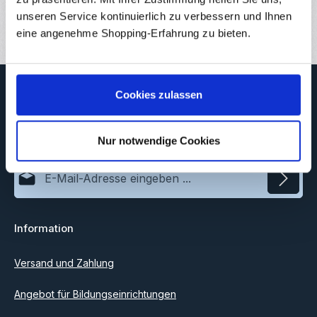
Bewertungen
unseren Service kontinuierlich zu verbessern und Ihnen
1
eine angenehme Shopping-Erfahrung zu bieten.
Newsletter
Cookies zulassen
Abonnieren Sie jetzt unseren regelmäßig erscheinenden
Newsletter, um rechtzeitig über neue Produkte und Angebote
informiert zu werden.
Nur notwendige Cookies
E-Mail-Adresse*
Datenschutz
Information
Ich habe die
Datenschutzbestimmungen
zur Kenntnis
genommen und die
AGB
gelesen und bin mit ihnen
einverstanden.
Versand und Zahlung
Angebot für Bildungseinrichtungen