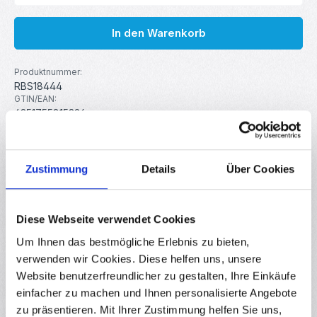
In den Warenkorb
Produktnummer:
RBS18444
GTIN/EAN:
4251755815296
Hersteller:
MakerMind
Zustimmung
Details
Über Cookies
Beschreibung
Diese professionelle 2-in-1 Sprengringzange ist das
Diese Webseite verwendet Cookies
perfekte Werkzeug für den schnellen Wechsel und die
Um Ihnen das bestmögliche Erlebnis zu bieten,
präzise Montage v…
Mehr
verwenden wir Cookies. Diese helfen uns, unsere
Eigenschaften
Website benutzerfreundlicher zu gestalten, Ihre Einkäufe
Downloads
einfacher zu machen und Ihnen personalisierte Angebote
zu präsentieren. Mit Ihrer Zustimmung helfen Sie uns,