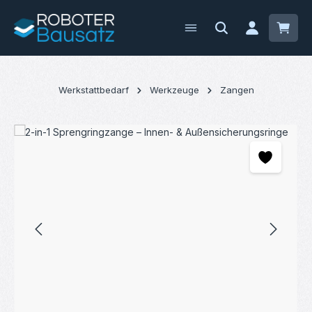
Zum Hauptinhalt springen
Waren
Werkstattbedarf
Werkzeuge
Zangen
Bildergalerie überspringen