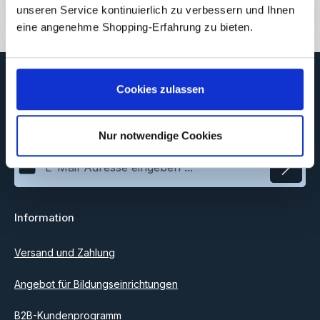
Bewertungen
unseren Service kontinuierlich zu verbessern und Ihnen
eine angenehme Shopping-Erfahrung zu bieten.
Newsletter
Cookies zulassen
Abonnieren Sie jetzt unseren regelmäßig erscheinenden
Newsletter, um rechtzeitig über neue Produkte und Angebote
informiert zu werden.
Nur notwendige Cookies
E-Mail-Adresse*
Datenschutz
Information
Ich habe die
Datenschutzbestimmungen
zur Kenntnis
genommen und die
AGB
gelesen und bin mit ihnen
einverstanden.
Versand und Zahlung
Angebot für Bildungseinrichtungen
B2B-Kundenprogramm