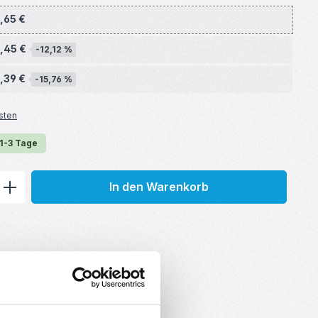
1,65 €
1,45 €
-12,12 %
1,39 €
-15,76 %
sten
 1-3 Tage
ib den gewünschten Wert ein oder benu
In den Warenkorb