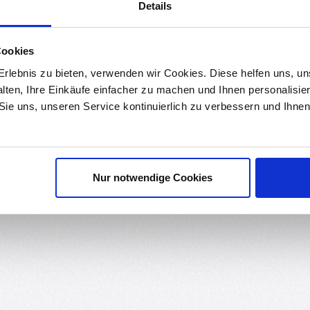
Details
ds
Bewertungen
Cookies
-Bauelemente! Diese hochwertigen Boxen bieten Ihnen die Möglichkei
rlebnis zu bieten, verwenden wir Cookies. Diese helfen uns, u
nd ein Must-Have für jeden Bastler!
alten, Ihre Einkäufe einfacher zu machen und Ihnen personalisie
 Sie uns, unseren Service kontinuierlich zu verbessern und Ihn
dauer und sind gleichzeitig leicht und einfach zu transportieren.
nzeln entnommen werden können. Jeder Container bietet ausreichend
ner verfügen über einen zuverlässigen Verschlussmechanismus, der 
Nur notwendige Cookies
 Deckel eine mühelose Identifizierung der Bauteile, ohne dass Sie 