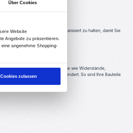
Über Cookies
t, Ihre Bauteile sicher und organisiert zu halten, damit Sie
nsere Website
rte Angebote zu präsentieren.
en eine angenehme Shopping-
 Platz für mehrere SMD-Bauelemente wie Widerstände,
ein versehentliches Öffnen verhindert. So sind Ihre Bauteile
Cookies zulassen
die Box öffnen müssen.