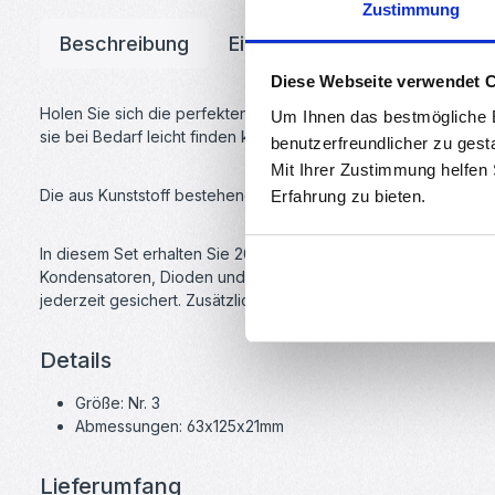
Zustimmung
Beschreibung
Eigenschaften
Downloa
Diese Webseite verwendet 
Holen Sie sich die perfekten Aufbewahrungsboxen für Ihre SMD
Um Ihnen das bestmögliche E
sie bei Bedarf leicht finden können. Diese Container Boxen si
benutzerfreundlicher zu gest
Mit Ihrer Zustimmung helfen
Die aus Kunststoff bestehenden Boxen bieten eine lange Lebens
Erfahrung zu bieten.
In diesem Set erhalten Sie 20 Container, welche jeweils ei
Kondensatoren, Dioden und vieles mehr. Die Deckel der Contai
jederzeit gesichert. Zusätzlich ermöglichen die transparenten
Details
Größe: Nr. 3
Abmessungen: 63x125x21mm
Lieferumfang