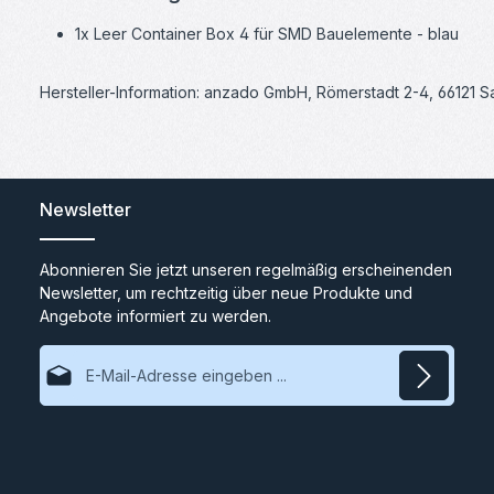
1x Leer Container Box 4 für SMD Bauelemente - blau
Hersteller-Information: anzado GmbH, Römerstadt 2-4, 66121 
Newsletter
Abonnieren Sie jetzt unseren regelmäßig erscheinenden
Newsletter, um rechtzeitig über neue Produkte und
Angebote informiert zu werden.
E-Mail-Adresse*
Datenschutz
Ich habe die
Datenschutzbestimmungen
zur Kenntnis
genommen und die
AGB
gelesen und bin mit ihnen