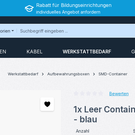
Rabatt für Bildungseinrichtungen
individuelles Angebot anfordern
gorien
EN
KABEL
WERKSTATTBEDARF
G
Werkstattbedarf
Aufbewahrungsboxen
SMD-Container
Bewerten
Durchschnittliche Bewertung v
1x Leer Contai
- blau
Anzahl