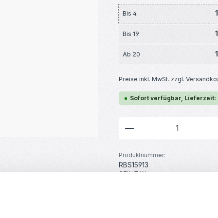
Bis
4
Bis
19
Ab
20
Preise inkl. MwSt. zzgl. Versandko
Sofort verfügbar, Lieferzeit:
Produkt Anzahl: G
Produktnummer:
RBS15913
GTIN/EAN:
4251755800667
Hersteller:
MakerMind