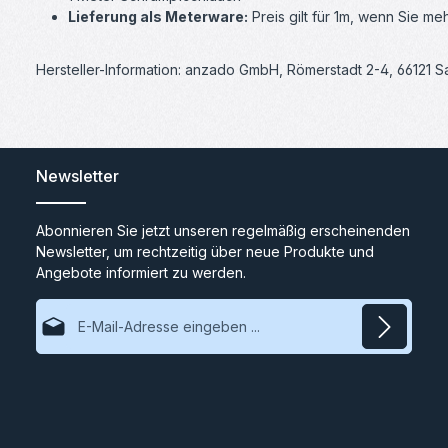
Lieferung als Meterware:
Preis gilt für 1m, wenn Sie m
Hersteller-Information: anzado GmbH, Römerstadt 2-4, 66121 
Newsletter
Abonnieren Sie jetzt unseren regelmäßig erscheinenden
Newsletter, um rechtzeitig über neue Produkte und
Angebote informiert zu werden.
E-Mail-Adresse*
Datenschutz
Ich habe die
Datenschutzbestimmungen
zur Kenntnis
genommen und die
AGB
gelesen und bin mit ihnen
einverstanden.