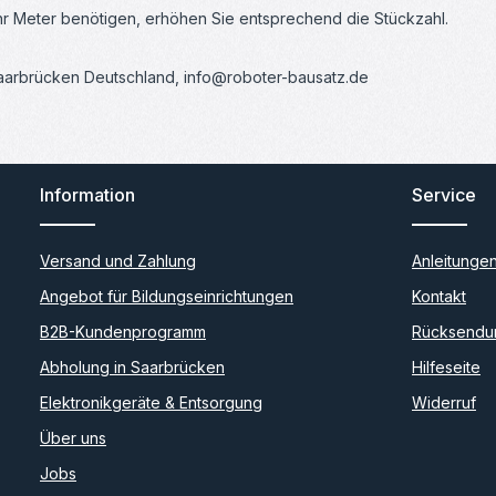
ehr Meter benötigen, erhöhen Sie entsprechend die Stückzahl.
Saarbrücken Deutschland, info@roboter-bausatz.de
Information
Service
Versand und Zahlung
Anleitunge
Angebot für Bildungseinrichtungen
Kontakt
B2B-Kundenprogramm
Rücksendu
Abholung in Saarbrücken
Hilfeseite
Elektronikgeräte & Entsorgung
Widerruf
Über uns
Jobs