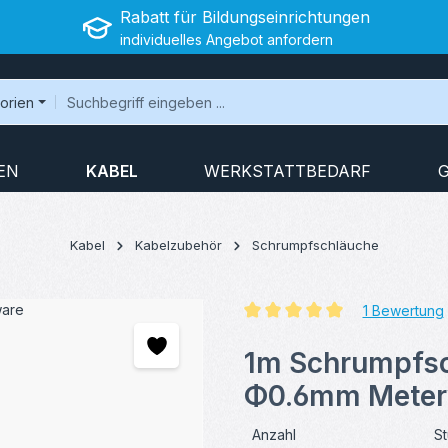
Rabatt für Bildungseinrichtungen
individuelles Angebot anfordern
gorien
EN
KABEL
WERKSTATTBEDARF
Kabel
Kabelzubehör
Schrumpfschläuche
1 Bewertung
Durchschnittliche Bewertung v
1m Schrumpfsc
Φ0.6mm Meter
Anzahl
St