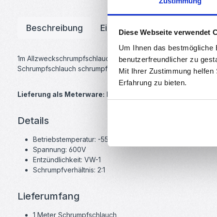
Zustimmung
Beschreibung
Eigenschaften
Downloa
Diese Webseite verwendet 
Um Ihnen das bestmögliche E
1m Allzweckschrumpfschlauch in guter Qualität. Ideal zum Verh
benutzerfreundlicher zu gest
Schrumpfschlauch schrumpft auf die Hälfte des ursprüngliche
Mit Ihrer Zustimmung helfen
Erfahrung zu bieten.
Lieferung als Meterware:
Preis gilt für 1m, wenn Sie mehr M
Details
Betriebstemperatur: -55°C bis +125°C
Spannung: 600V
Entzündlichkeit: VW-1
Schrumpfverhältnis: 2:1
Lieferumfang
1 Meter Schrumpfschlauch