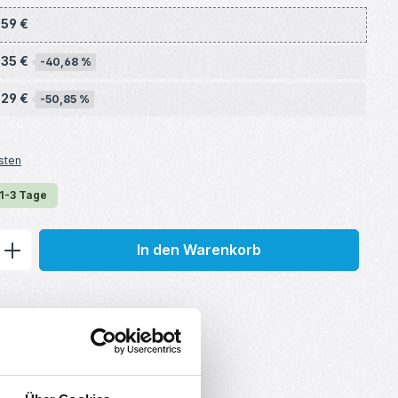
,59 €
,35 €
-40,68 %
,29 €
-50,85 %
sten
 1-3 Tage
ib den gewünschten Wert ein oder benu
In den Warenkorb