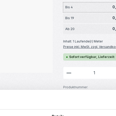
0
Bis
4
0
Bis
19
0
Ab
20
Inhalt:
1 Laufende(r) Meter
Preise inkl. MwSt. zzgl. Versandko
Sofort verfügbar, Lieferzeit:
Produkt Anzahl: G
Produktnummer:
RBS13242
GTIN/EAN:
4251102675542
Hersteller:
MakerMind