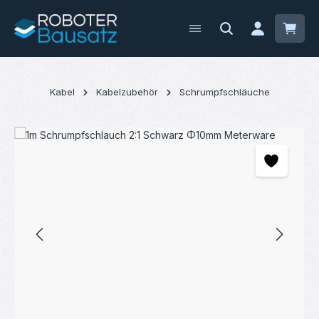
Zum Hauptinhalt springen
Waren
Kabel
Kabelzubehör
Schrumpfschläuche
Bildergalerie überspringen