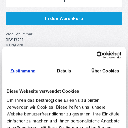
In den Warenkorb
Produktnummer:
RBS13231
GTIN/EAN:
4251102675443
Hersteller:
MakerMind
Zustimmung
Details
Über Cookies
Beschreibung
1m Allzweckschrumpfschlauch in guter Qualität. Ideal zum
Diese Webseite verwendet Cookies
Verhindern von Kurzschlüssen, Isolieren von Lötstellen,
Um Ihnen das bestmögliche Erlebnis zu bieten,
Abdichte…
Mehr
verwenden wir Cookies. Diese helfen uns, unsere
Eigenschaften
Website benutzerfreundlicher zu gestalten, Ihre Einkäufe
einfacher zu machen und Ihnen personalisierte Angebote
Downloads
zu präsentieren. Mit Ihrer Zustimmung helfen Sie uns,