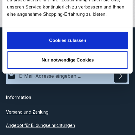
Bewertungen
unseren Service kontinuierlich zu verbessern und Ihnen
2
eine angenehme Shopping-Erfahrung zu bieten.
Newsletter
Cookies zulassen
Abonnieren Sie jetzt unseren regelmäßig erscheinenden
Newsletter, um rechtzeitig über neue Produkte und Angebote
informiert zu werden.
Nur notwendige Cookies
E-Mail-Adresse*
Datenschutz
Information
Ich habe die
Datenschutzbestimmungen
zur Kenntnis
genommen und die
AGB
gelesen und bin mit ihnen
einverstanden.
Versand und Zahlung
Angebot für Bildungseinrichtungen