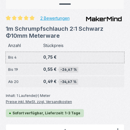
2 Bewertungen
Durchschnittliche Bewertung von 5 von 5 Sternen
1m Schrumpfschlauch 2:1 Schwarz
Φ10mm Meterware
Anzahl
Stückpreis
0,75 €
Bis
4
0,55 €
Bis
19
-26,67 %
0,49 €
Ab
20
-34,67 %
Inhalt:
1 Laufende(r) Meter
Preise inkl. MwSt. zzgl. Versandkosten
Sofort verfügbar, Lieferzeit: 1-3 Tage
Produkt Anzahl: Gib den gewünschten Wert ein ode