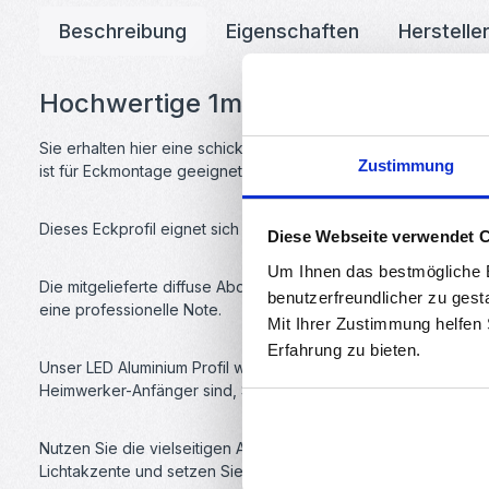
Beschreibung
Eigenschaften
Herstelle
Hochwertige 1m Aluminiumprofilschi
Sie erhalten hier eine schicke 1m lange Profilschiene für vers
Zustimmung
ist für Eckmontage geeignet.
Dieses Eckprofil eignet sich perfekt für den Einsatz an Deck
Diese Webseite verwendet 
Um Ihnen das bestmögliche E
Die mitgelieferte diffuse Abdeckung sorgt für eine gleichmäß
benutzerfreundlicher zu gest
eine professionelle Note.
Mit Ihrer Zustimmung helfen
Erfahrung zu bieten.
Unser LED Aluminium Profil wird mit allem benötigten Montagez
Heimwerker-Anfänger sind, Sie werden begeistert sein, wie m
Nutzen Sie die vielseitigen Anwendungsmöglichkeiten dieses
Lichtakzente und setzen Sie Ihre kreativen Ideen in die Realitä