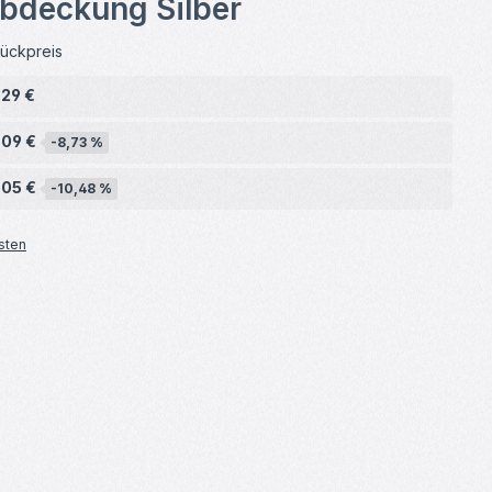
bdeckung Silber
tückpreis
,29 €
,09 €
-8,73 %
,05 €
-10,48 %
sten