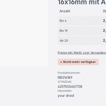
16x16mm mit A
Anzahl
S
2
Bis
4
2
Bis
19
2
Ab
20
Preise inkl. MwSt. zzgl. Versandko
Nicht mehr verfügbar
Produktnummer:
RBS16189
GTIN/EAN:
4251102660708
Hersteller:
your droid