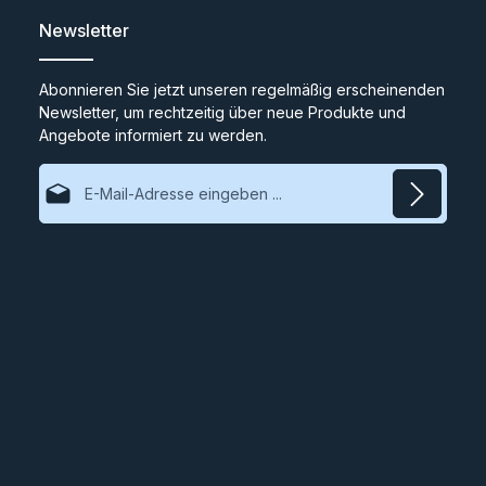
Newsletter
Abonnieren Sie jetzt unseren regelmäßig erscheinenden
Newsletter, um rechtzeitig über neue Produkte und
Angebote informiert zu werden.
E-Mail-Adresse*
Datenschutz
Ich habe die
Datenschutzbestimmungen
zur Kenntnis
genommen und die
AGB
gelesen und bin mit ihnen
einverstanden.