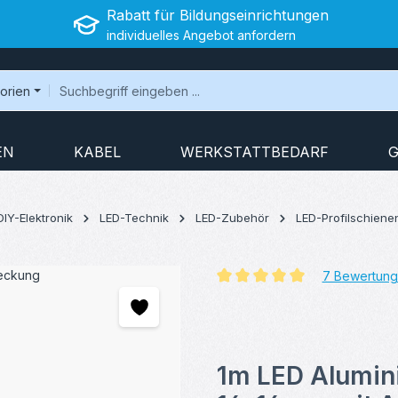
Rabatt für Bildungseinrichtungen
individuelles Angebot anfordern
gorien
EN
KABEL
WERKSTATTBEDARF
G
DIY-Elektronik
LED-Technik
LED-Zubehör
LED-Profilschiene
7 Bewertun
Durchschnittliche Bewertung v
1m LED Alumini