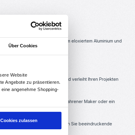
rofil ist aus leichten, aber stabilem eloxiertem Aluminium und
Über Cookies
nsere Website
angenehme Beleuchtungsumgebung und verleiht Ihren Projekten
rte Angebote zu präsentieren.
en eine angenehme Shopping-
glichen. Ganz gleich, ob Sie ein erfahrener Maker oder ein
en.
Cookies zulassen
Bereichen Ihres Zuhauses. Schaffen Sie beeindruckende