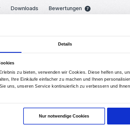
r
Downloads
Bewertungen
7
ene für LED-Strips bis 10mm in silber
chiedenste LED-Strips inkl. Abdeckung und Montagematerial . Das Alup
Details
en, Wänden, Vitrinen und Schränken.
Cookies
rlebnis zu bieten, verwenden wir Cookies. Diese helfen uns, u
ige Lichtverteilung und mildert harte Schatten. Dies schafft eine 
alten, Ihre Einkäufe einfacher zu machen und Ihnen personalisie
 Sie uns, unseren Service kontinuierlich zu verbessern und Ihn
ubehör geliefert, um Ihnen eine unkomplizierte Installation zu ermö
ühelos Sie Ihre LED-Beleuchtung mit diesem Profil verbessern könn
Nur notwendige Cookies
 LED Aluminiumprofils in Wohnräumen, Küchen, Büros oder anderen 
t um.