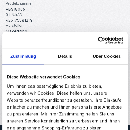
Produktnummer:
RBS18066
GTIN/EAN:
4251755812141
Hersteller:
MakerMind
Beschreibung
Zustimmung
Details
Über Cookies
Dieses Set enthält 30 Nickelbleche, speziell zur Verbindung
von 18650 Lithium-Ionen-Zellen in DIY-Akkupacks oder
Reparaturp…
Mehr
Diese Webseite verwendet Cookies
Eigenschaften
Um Ihnen das bestmögliche Erlebnis zu bieten,
verwenden wir Cookies. Diese helfen uns, unsere
Downloads
Website benutzerfreundlicher zu gestalten, Ihre Einkäufe
Bewertungen
einfacher zu machen und Ihnen personalisierte Angebote
zu präsentieren. Mit Ihrer Zustimmung helfen Sie uns,
unseren Service kontinuierlich zu verbessern und Ihnen
eine angenehme Shopping-Erfahrung zu bieten.