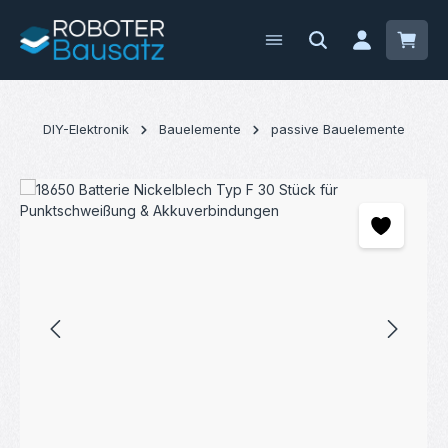
Zum Hauptinhalt springen
Waren
DIY-Elektronik
Bauelemente
passive Bauelemente
Bildergalerie überspringen