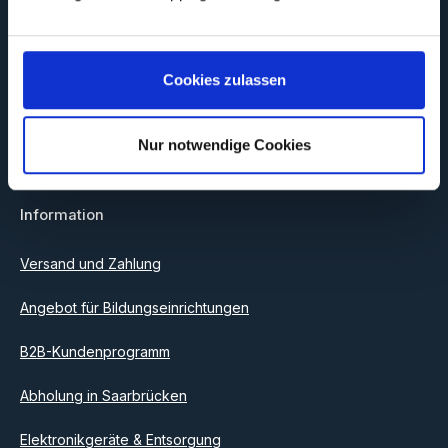
Newsletter
Abonnieren Sie jetzt unseren regelmäßig erscheinenden
Newsletter, um rechtzeitig über neue Produkte und Angebote
Cookies zulassen
informiert zu werden.
E-Mail-Adresse*
Nur notwendige Cookies
Datenschutz
Information
Ich habe die
Datenschutzbestimmungen
zur Kenntnis
genommen und die
AGB
gelesen und bin mit ihnen
einverstanden.
Versand und Zahlung
Angebot für Bildungseinrichtungen
B2B-Kundenprogramm
Abholung in Saarbrücken
Elektronikgeräte & Entsorgung