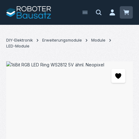
Zum Hauptinhalt springen
Waren
DIY-Elektronik
Erweiterungsmodule
Module
LED-Module
Bildergalerie überspringen