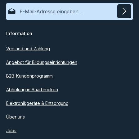
E-Mail-Adresse*
Datenschutz
Information
Ich habe die
Datenschutzbestimmungen
zur Kenntnis
genommen und die
AGB
gelesen und bin mit ihnen
einverstanden.
Versand und Zahlung
Angebot für Bildungseinrichtungen
B2B-Kundenprogramm
Abholung in Saarbrücken
Elektronikgeräte & Entsorgung
Über uns
Jobs