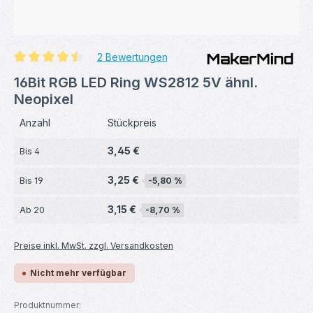
2 Bewertungen
Durchschnittliche Bewertung von 4.5 von 5 Sternen
16Bit RGB LED Ring WS2812 5V ähnl.
Neopixel
Anzahl
Stückpreis
3,45 €
Bis
4
3,25 €
Bis
19
-5,80 %
3,15 €
Ab
20
-8,70 %
Preise inkl. MwSt. zzgl. Versandkosten
Nicht mehr verfügbar
Produktnummer: