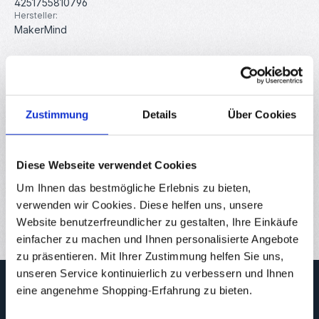
4251755810796
Hersteller:
MakerMind
Beschreibung
Dieses 12V 180KG Elektromagnet Schloss eignet sich ideal
Zustimmung
Details
Über Cookies
als Verrieglung bei Zutrittsystemen mit Codeschlössern,
RFID-Trans…
Mehr
Eigenschaften
Diese Webseite verwendet Cookies
Downloads
Um Ihnen das bestmögliche Erlebnis zu bieten,
verwenden wir Cookies. Diese helfen uns, unsere
Bewertungen
Website benutzerfreundlicher zu gestalten, Ihre Einkäufe
einfacher zu machen und Ihnen personalisierte Angebote
zu präsentieren. Mit Ihrer Zustimmung helfen Sie uns,
unseren Service kontinuierlich zu verbessern und Ihnen
Newsletter
eine angenehme Shopping-Erfahrung zu bieten.
Abonnieren Sie jetzt unseren regelmäßig erscheinenden