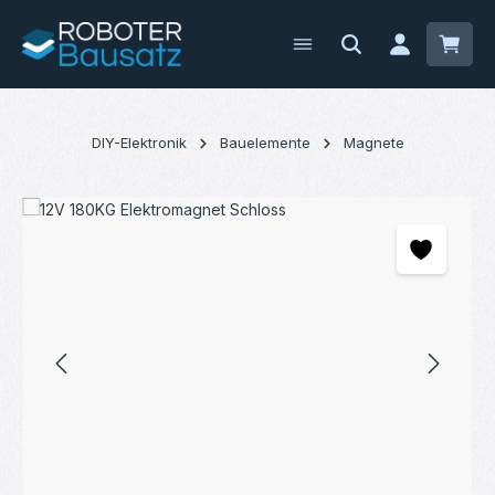
Zum Hauptinhalt springen
Waren
DIY-Elektronik
Bauelemente
Magnete
Bildergalerie überspringen