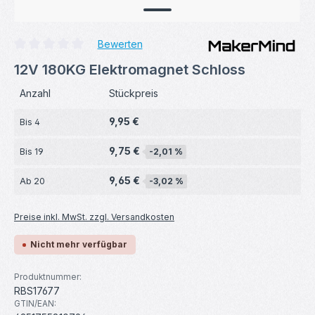
Bewerten
Durchschnittliche Bewertung von 0 von 5 Sternen
12V 180KG Elektromagnet Schloss
Anzahl
Stückpreis
9,95 €
Bis
4
9,75 €
Bis
19
-2,01 %
9,65 €
Ab
20
-3,02 %
Preise inkl. MwSt. zzgl. Versandkosten
Nicht mehr verfügbar
Produktnummer:
RBS17677
GTIN/EAN: