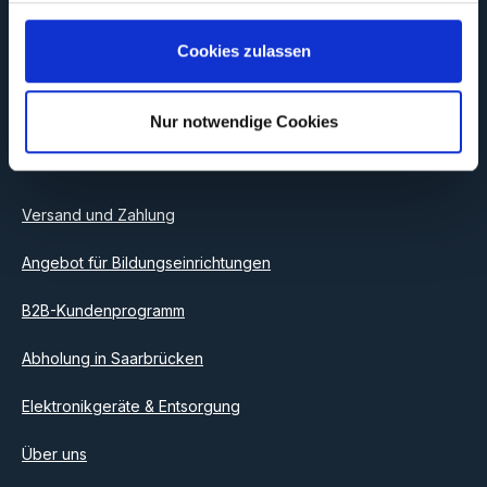
Newsletter, um rechtzeitig über neue Produkte und Angebote
informiert zu werden.
Cookies zulassen
E-Mail-Adresse*
Nur notwendige Cookies
Datenschutz
Information
Ich habe die
Datenschutzbestimmungen
zur Kenntnis
genommen und die
AGB
gelesen und bin mit ihnen
einverstanden.
Versand und Zahlung
Angebot für Bildungseinrichtungen
B2B-Kundenprogramm
Abholung in Saarbrücken
Elektronikgeräte & Entsorgung
Über uns