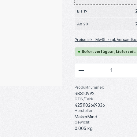
Bis
19
Ab
20
Preise inkl. MwSt. zzgl. Versandko
Sofort verfügbar, Lieferzeit:
Produkt Anzahl: G
Produktnummer:
RBS10992
GTIN/EAN:
4251102669336
Hersteller:
MakerMind
Gewicht:
0.005 kg