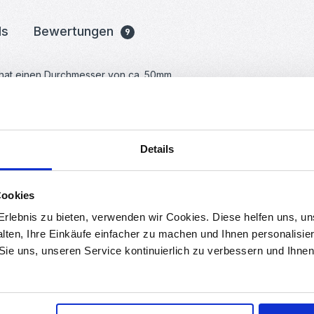
ds
Bewertungen
9
hat einen Durchmesser von ca. 50mm.
inzeln ansteuerbar, so lassen sich super Funktionen oder Effekte wie
erbeleuchtungen oder Dekorationen.
chlossen und somit kaskadiert werden.
ie das Programmieren stark vereinfacht und bereits viele tolle Beis
Details
opixel Adafruit".
Cookies
rlebnis zu bieten, verwenden wir Cookies. Diese helfen uns, u
alten, Ihre Einkäufe einfacher zu machen und Ihnen personalisie
 Sie uns, unseren Service kontinuierlich zu verbessern und Ihn