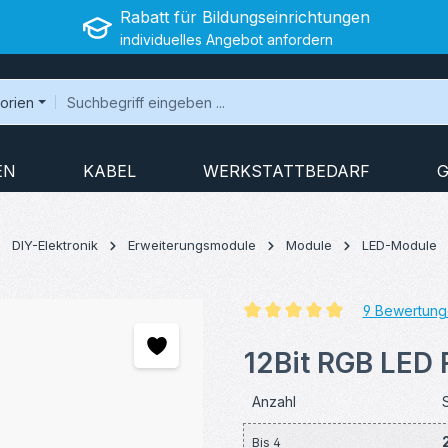
Rabatt für Bildungseinrichtungen
individuelles Angebot anfordern
gorien
EN
KABEL
WERKSTATTBEDARF
G
DIY-Elektronik
Erweiterungsmodule
Module
LED-Module
9 Bewertung
Durchschnittliche Bewertung v
12Bit RGB LED 
Anzahl
Bis
4