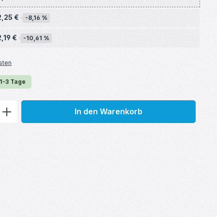
2,25 €
-8,16 %
2,19 €
-10,61 %
sten
 1-3 Tage
ib den gewünschten Wert ein oder benu
In den Warenkorb