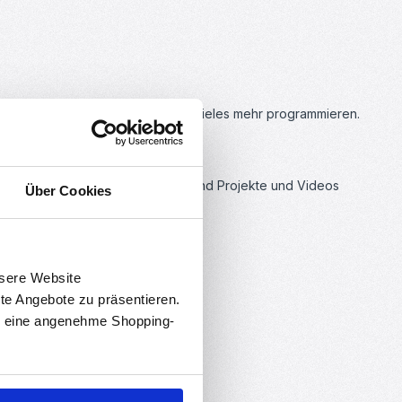
 Lauflichter, buntes Aufblitzen und vieles mehr programmieren.
piele mitbringt. Weitere Beispiele und Projekte und Videos
Über Cookies
nsere Website
rte Angebote zu präsentieren.
en eine angenehme Shopping-