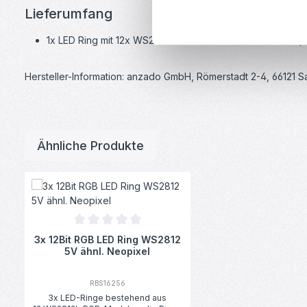
Lieferumfang
1x LED Ring mit 12x WS2812 5050 RGB-LEDs ähnlich Neopi
Hersteller-Information: anzado GmbH, Römerstadt 2-4, 66121 
Ähnliche Produkte
Produktgalerie überspringen
Durchschnittliche Bewertung von 0 von 5 Sternen
3x 12Bit RGB LED Ring WS2812
5V ähnl. Neopixel
RBS16256
3x LED-Ringe bestehend aus