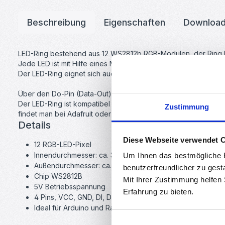
Beschreibung
Eigenschaften
Downloa
LED-Ring bestehend aus 12 WS2812b RGB-Modulen, der Ring 
Jede LED ist mit Hilfe eines Microcontrollers (z.B. Arduino) e
Der LED-Ring eignet sich auch hervorragend für Quadrocopt
Über den Do-Pin (Data-Out) können weitere RGB-Ringe anges
Der LED-Ring ist kompatibel zu der Adafruit Neopixel-Library d
Zustimmung
findet man bei Adafruit oder mit einer Youtube suche nach "Ne
Details
Diese Webseite verwendet 
12 RGB-LED-Pixel
Innendurchmesser: ca. 35mm
Um Ihnen das bestmögliche E
Außendurchmesser: ca. 50mm
benutzerfreundlicher zu gest
Chip WS2812B
Mit Ihrer Zustimmung helfen
5V Betriebsspannung
Erfahrung zu bieten.
4 Pins, VCC, GND, DI, DO
Ideal für Arduino und Raspberry Pi