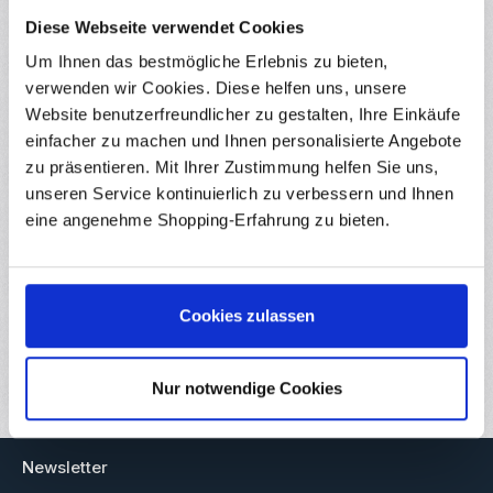
Diese Webseite verwendet Cookies
Um Ihnen das bestmögliche Erlebnis zu bieten,
verwenden wir Cookies. Diese helfen uns, unsere
Produktgalerie überspringen
Zubehör
Website benutzerfreundlicher zu gestalten, Ihre Einkäufe
einfacher zu machen und Ihnen personalisierte Angebote
zu präsentieren. Mit Ihrer Zustimmung helfen Sie uns,
unseren Service kontinuierlich zu verbessern und Ihnen
(3)
eine angenehme Shopping-Erfahrung zu bieten.
Durchschnittliche Bewertung von 5 von 5 
1m yourDroid Kabelkanal - 16x16 mm weiss -
Selbstklebend
RBS16199
1m Hochwertiger Kabelkanal mit Klebefläche - Einfach zu
Cookies zulassen
installieren und universell einsetzbar Dieses Set enthält einen
einzelnen Kabelkanal mit Abdeckung mit einer Länge von 1 Meter
und einer Größe von 16x16 mm. In elegantem Weiß gehalten,
Sofort verfügbar
bietet dieses Set eine effiziente Lösung, um Kabel aufgeräumt
Nur notwendige Cookies
und sicher zu verlegen. Die selbstklebende Rückseite ermöglicht
eine mühelose Installation, ohne dass zusätzliches Werkzeug
Regulärer Preis:
0,69 €
Ab
benötigt wird. Einfach die Schutzfolie abziehen, den Kabelkanal
an der gewünschten Stelle anbringen und schon haben Sie eine
ordentliche Verkabelungslösung, die sich nahtlos in Ihre
Newsletter
Umgebung einfügt. Für die Montage wird eine saubere und glatte