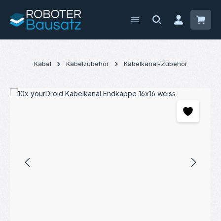
Zum Hauptinhalt springen
Waren
Kabel
Kabelzubehör
Kabelkanal-Zubehör
Bildergalerie überspringen