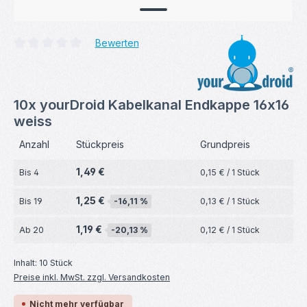
Bewerten
Durchschnittliche Bewertung von 0 von 5 Sternen
10x yourDroid Kabelkanal Endkappe 16x16
weiss
Anzahl
Stückpreis
Grundpreis
1,49 €
Bis
4
0,15 € / 1 Stück
1,25 €
Bis
19
-16,11 %
0,13 € / 1 Stück
1,19 €
Ab
20
-20,13 %
0,12 € / 1 Stück
Inhalt:
10 Stück
Preise inkl. MwSt. zzgl. Versandkosten
Nicht mehr verfügbar