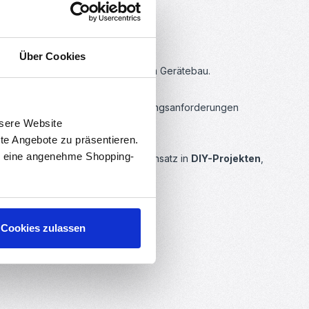
Über Cookies
ronik, Steuerungstechnik oder beim Gerätebau.
en sich verschiedenste Verdrahtungsanforderungen
nsere Website
rte Angebote zu präsentieren.
en eine angenehme Shopping-
rden. Perfekt geeignet für den Einsatz in
DIY-Projekten
,
Cookies zulassen