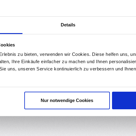
ds
Bewertungen
Details
KF7,62
ist ideal für saubere und sichere Verdrahtungen in der Elekt
Cookies
nschlussbereich für
Leiter von 0,2 bis 2,5 mm² (AWG 24–12)
lass
und ermöglichen eine stabile, langlebige Verbindung.
rlebnis zu bieten, verwenden wir Cookies. Diese helfen uns, u
alten, Ihre Einkäufe einfacher zu machen und Ihnen personalisie
 Sie uns, unseren Service kontinuierlich zu verbessern und Ihn
orderlich – Litzen und Massivleiter können direkt angeschlossen we
gen
.
Nur notwendige Cookies