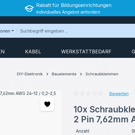
Rabatt für Bildungseinrichtungen
individuelles Angebot anfordern
gorien
EN
KABEL
WERKSTATTBEDARF
G
DIY-Elektronik
Bauelemente
Schraubklemmen
Bewerten
Durchschnittliche Bewertung v
10x Schraubkl
2 Pin 7,62mm 
Anzahl
S