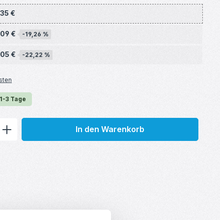
,35 €
,09 €
-19,26 %
,05 €
-22,22 %
sten
 1-3 Tage
ib den gewünschten Wert ein oder benu
In den Warenkorb