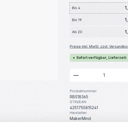
1
Bis
4
1
Bis
19
1
Ab
20
Preise inkl. MwSt. zzgl. Versandko
Sofort verfügbar, Lieferzeit:
Produkt Anzahl: G
Produktnummer:
RBS18365
GTIN/EAN:
4251755815241
Hersteller:
MakerMind