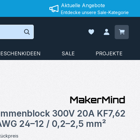
Aktuelle Angebote
Entdecke unsere Sale-Kategorie
Warenko
Du hast 0 Produkte auf
ESCHENKIDEEN
SALE
PROJEKTE
on 0 von 5 Sternen
emmenblock 300V 20A KF7,62
AWG 24–12 / 0,2–2,5 mm²
tückpreis