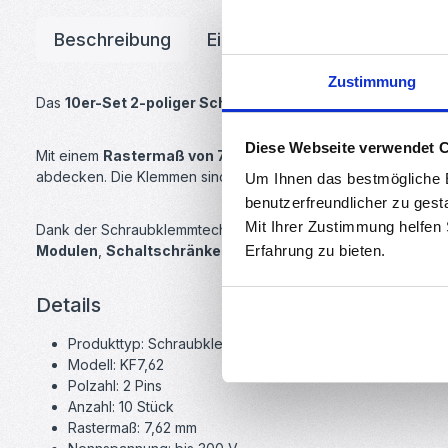
Beschreibung
Eigenschaften
Downloa
Zustimmung
Das
10er-Set 2-poliger Schraubklemmenblöcke vom Typ 
Diese Webseite verwendet 
Mit einem
Rastermaß von 7,62 mm
und einem großzügigen A
abdecken. Die Klemmen sind für bis zu
300V / 20A
ausgelegt 
Um Ihnen das bestmögliche E
benutzerfreundlicher zu gest
Mit Ihrer Zustimmung helfen
Dank der Schraubklemmtechnik ist keine Spezialausrüstung erf
Modulen
,
Schaltschränken
oder
Erfahrung zu bieten.
industriellen Anwendun
Details
Produkttyp: Schraubklemmenblock
Modell: KF7,62
Polzahl: 2 Pins
Anzahl: 10 Stück
Rastermaß: 7,62 mm