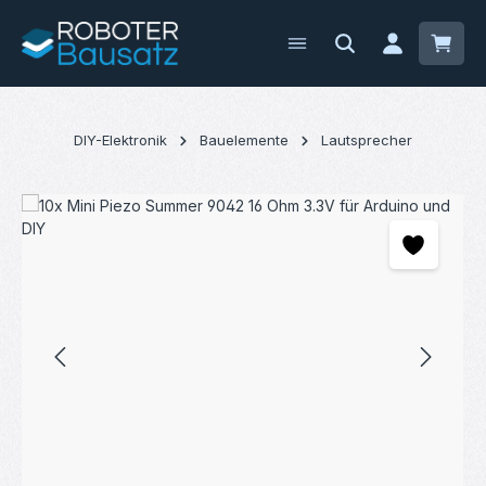
Zum Hauptinhalt springen
Waren
DIY-Elektronik
Bauelemente
Lautsprecher
Bildergalerie überspringen