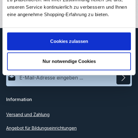
Bewertungen
unseren Service kontinuierlich zu verbessern und Ihnen
eine angenehme Shopping-Erfahrung zu bieten.
Newsletter
Cookies zulassen
Abonnieren Sie jetzt unseren regelmäßig erscheinenden
Newsletter, um rechtzeitig über neue Produkte und Angebote
informiert zu werden.
Nur notwendige Cookies
E-Mail-Adresse*
Datenschutz
Information
Ich habe die
Datenschutzbestimmungen
zur Kenntnis
genommen und die
AGB
gelesen und bin mit ihnen
einverstanden.
Versand und Zahlung
Angebot für Bildungseinrichtungen