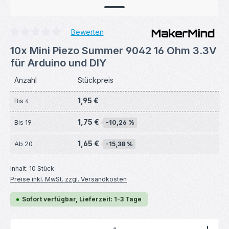
Bewerten
Durchschnittliche Bewertung von 0 von 5 Sternen
10x Mini Piezo Summer 9042 16 Ohm 3.3V
für Arduino und DIY
Anzahl
Stückpreis
1,95 €
Bis
4
1,75 €
Bis
19
-10,26 %
1,65 €
Ab
20
-15,38 %
Inhalt:
10 Stück
Preise inkl. MwSt. zzgl. Versandkosten
Sofort verfügbar, Lieferzeit: 1-3 Tage
Produkt Anzahl: Gib den gewünschten Wert ein ode