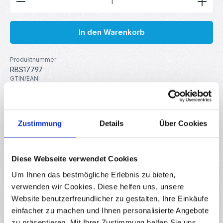
In den Warenkorb
Produktnummer:
RBS17797
GTIN/EAN:
4251755811755
Hersteller:
MakerMind
Zustimmung
Details
Über Cookies
Beschreibung
Diese Mini Piezo Summer vom Typ 9042 eignen sich
Diese Webseite verwendet Cookies
hervorragend für den Einsatz in Elektronik- und DIY-
Um Ihnen das bestmögliche Erlebnis zu bieten,
Projekten. Sie arbei…
Mehr
verwenden wir Cookies. Diese helfen uns, unsere
Eigenschaften
Website benutzerfreundlicher zu gestalten, Ihre Einkäufe
einfacher zu machen und Ihnen personalisierte Angebote
Downloads
zu präsentieren. Mit Ihrer Zustimmung helfen Sie uns,