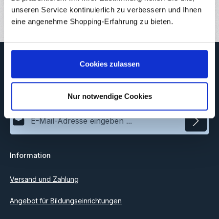
Bewertungen
unseren Service kontinuierlich zu verbessern und Ihnen
eine angenehme Shopping-Erfahrung zu bieten.
Newsletter
Cookies zulassen
Abonnieren Sie jetzt unseren regelmäßig erscheinenden
Newsletter, um rechtzeitig über neue Produkte und Angebote
informiert zu werden.
Nur notwendige Cookies
E-Mail-Adresse*
Datenschutz
Information
Ich habe die
Datenschutzbestimmungen
zur Kenntnis
genommen und die
AGB
gelesen und bin mit ihnen
einverstanden.
Versand und Zahlung
Angebot für Bildungseinrichtungen