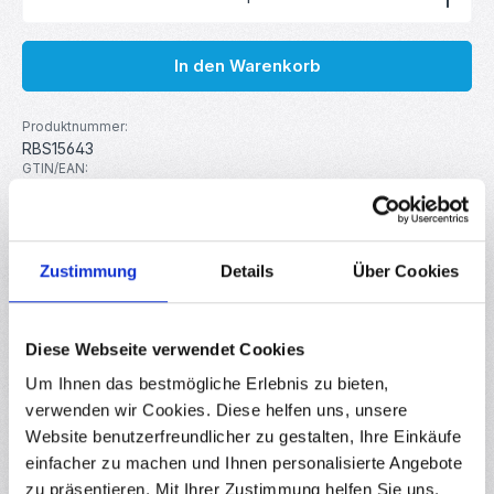
In den Warenkorb
Produktnummer:
RBS15643
GTIN/EAN:
4251102678581
Hersteller:
MakerMind
Zustimmung
Details
Über Cookies
Beschreibung
10 Vielseitig Einsetzbare F623-2RS Kugellager mit Flansch
Diese Webseite verwendet Cookies
Diese hochwertigen Kugellager sind vielseitig in Modellbau,
Um Ihnen das bestmögliche Erlebnis zu bieten,
3D-Dr…
Mehr
verwenden wir Cookies. Diese helfen uns, unsere
Eigenschaften
Website benutzerfreundlicher zu gestalten, Ihre Einkäufe
einfacher zu machen und Ihnen personalisierte Angebote
Downloads
zu präsentieren. Mit Ihrer Zustimmung helfen Sie uns,