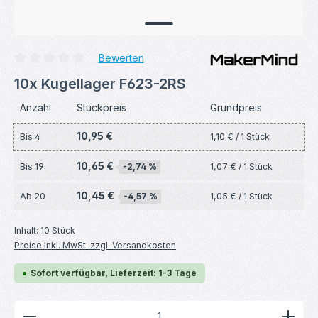
Bewerten
Durchschnittliche Bewertung von 0 von 5 Sternen
10x Kugellager F623-2RS
Anzahl
Stückpreis
Grundpreis
10,95 €
Bis
4
1,10 € / 1 Stück
10,65 €
Bis
19
-2,74 %
1,07 € / 1 Stück
10,45 €
Ab
20
-4,57 %
1,05 € / 1 Stück
Inhalt:
10 Stück
Preise inkl. MwSt. zzgl. Versandkosten
Sofort verfügbar, Lieferzeit: 1-3 Tage
Produkt Anzahl: Gib den gewünschten Wert ein ode