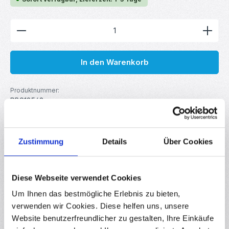
Produkt Anzahl: Gib den gewünschten Wert ein ode
In den Warenkorb
Produktnummer:
RBS18563
GTIN/EAN:
4251755819386
Hersteller:
MakerMind
Zustimmung
Details
Über Cookies
Beschreibung
Diese Webseite verwendet Cookies
10x Gummi O-Ring 14 x 1.5mm Dichtungsring Rundring Diese
Um Ihnen das bestmögliche Erlebnis zu bieten,
O-Ringe dienen zur zuverlässigen Abdichtung von
verwenden wir Cookies. Diese helfen uns, unsere
Verbindungen in…
Mehr
Website benutzerfreundlicher zu gestalten, Ihre Einkäufe