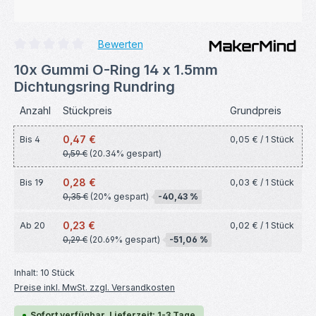
Bewerten
Durchschnittliche Bewertung von 0 von 5 Sternen
10x Gummi O-Ring 14 x 1.5mm
Dichtungsring Rundring
Anzahl
Stückpreis
Grundpreis
0,47 €
Bis
4
0,05 € / 1 Stück
0,59 €
(20.34% gespart)
0,28 €
Bis
19
0,03 € / 1 Stück
0,35 €
(20% gespart)
-40,43 %
0,23 €
Ab
20
0,02 € / 1 Stück
0,29 €
(20.69% gespart)
-51,06 %
Inhalt:
10 Stück
Preise inkl. MwSt. zzgl. Versandkosten
Sofort verfügbar, Lieferzeit: 1-3 Tage