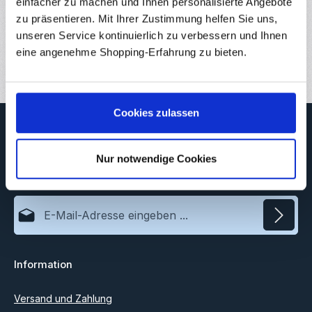
Eigenschaften
einfacher zu machen und Ihnen personalisierte Angebote
zu präsentieren. Mit Ihrer Zustimmung helfen Sie uns,
Downloads
unseren Service kontinuierlich zu verbessern und Ihnen
eine angenehme Shopping-Erfahrung zu bieten.
Bewertungen
Cookies zulassen
Newsletter
Abonnieren Sie jetzt unseren regelmäßig erscheinenden
Nur notwendige Cookies
Newsletter, um rechtzeitig über neue Produkte und Angebote
informiert zu werden.
E-Mail-Adresse*
Datenschutz
Information
Ich habe die
Datenschutzbestimmungen
zur Kenntnis
genommen und die
AGB
gelesen und bin mit ihnen
einverstanden.
Versand und Zahlung