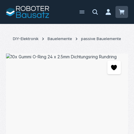
Zum Hauptinhalt springen
Waren
DIY-Elektronik
Bauelemente
passive Bauelemente
Bildergalerie überspringen