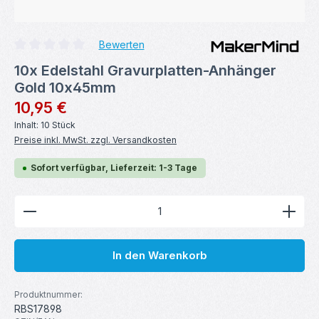
Bewerten
Durchschnittliche Bewertung von 0 von 5 Sternen
10x Edelstahl Gravurplatten-Anhänger
Gold 10x45mm
Regulärer Preis:
10,95 €
Inhalt:
10 Stück
Preise inkl. MwSt. zzgl. Versandkosten
Sofort verfügbar, Lieferzeit: 1-3 Tage
Produkt Anzahl: Gib den gewünschten Wert ein ode
In den Warenkorb
Produktnummer:
RBS17898