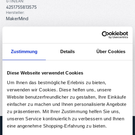
GTIN/EAN:
4251755813575
Hersteller:
MakerMind
Beschreibung
10 Edelstahl-Anhänger Rohlinge Gold 10x45mm –
Zustimmung
Details
Über Cookies
Gravurplatten für Namen, Dog Tags und DIY-Projekte Diese
rechteckigen Edelsta…
Mehr
Eigenschaften
Diese Webseite verwendet Cookies
Um Ihnen das bestmögliche Erlebnis zu bieten,
Downloads
verwenden wir Cookies. Diese helfen uns, unsere
Bewertungen
Website benutzerfreundlicher zu gestalten, Ihre Einkäufe
einfacher zu machen und Ihnen personalisierte Angebote
zu präsentieren. Mit Ihrer Zustimmung helfen Sie uns,
unseren Service kontinuierlich zu verbessern und Ihnen
Newsletter
eine angenehme Shopping-Erfahrung zu bieten.