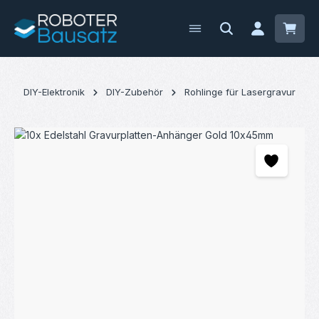
Zum Hauptinhalt springen
Waren
DIY-Elektronik
DIY-Zubehör
Rohlinge für Lasergravur
Bildergalerie überspringen