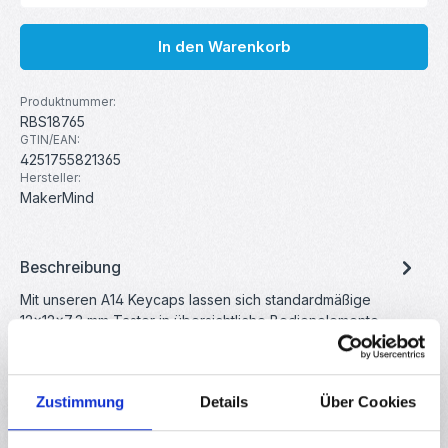
In den Warenkorb
Produktnummer:
RBS18765
GTIN/EAN:
4251755821365
Hersteller:
MakerMind
Beschreibung
Mit unseren A14 Keycaps lassen sich standardmäßige
12×12×7,3 mm Taster in übersichtliche Bedienelemente
verwandeln. Das Set…
Mehr
Eigenschaften
Zustimmung
Details
Über Cookies
Downloads