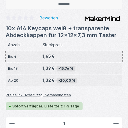
Bewerten
Durchschnittliche Bewertung von 0 von 5 Sternen
10x A14 Keycaps weiß + transparente
Abdeckkappen für 12×12×7,3 mm Taster
Anzahl
Stückpreis
1,65 €
Bis
4
1,39 €
Bis
19
-15,76 %
1,32 €
Ab
20
-20,00 %
Preise inkl. MwSt. zzgl. Versandkosten
Sofort verfügbar, Lieferzeit: 1-3 Tage
Produkt Anzahl: Gib den gewünschten Wert ein ode