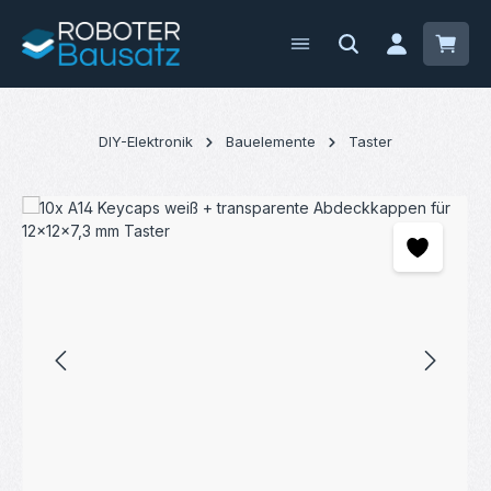
Zum Hauptinhalt springen
Waren
DIY-Elektronik
Bauelemente
Taster
Bildergalerie überspringen