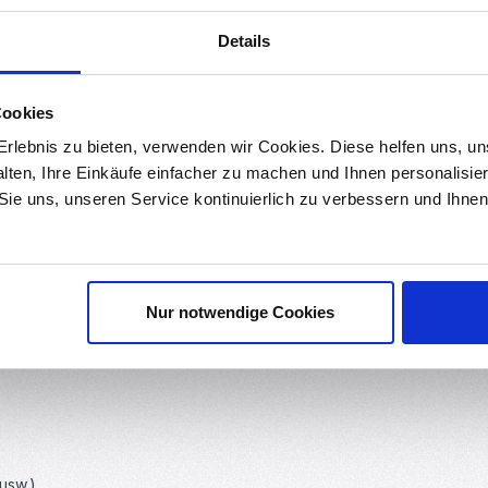
r
Downloads
Bewertungen
Details
erschiedenen Längen (10x 65 Stück)
Cookies
 einem Prototyping Board zu stecken.
rlebnis zu bieten, verwenden wir Cookies. Diese helfen uns, u
en wie dem Arduino oder im RC-Modellbau.
alten, Ihre Einkäufe einfacher zu machen und Ihnen personalisie
ei größeren Projekten leicht unterscheiden, so dass die Schaltung 
 Sie uns, unseren Service kontinuierlich zu verbessern und Ihn
ard zu stecken
Nur notwendige Cookies
st werden
usw.)