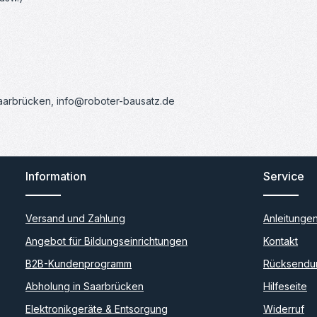
Saarbrücken, info@roboter-bausatz.de
Information
Service
Versand und Zahlung
Anleitunge
Angebot für Bildungseinrichtungen
Kontakt
B2B-Kundenprogramm
Rücksendu
Abholung in Saarbrücken
Hilfeseite
Elektronikgeräte & Entsorgung
Widerruf