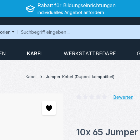
Rabatt für Bildungseinrichtungen
individuelles Angebot anfordern
gorien
EN
KABEL
WERKSTATTBEDARF
Kabel
Jumper-Kabel (Dupont-kompatibel)
Bewerten
Durchschnittliche Bewertung v
10x 65 Jumper