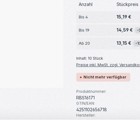
Anzahl
Stückpreis
15,19 €
Bis
4
14,59 €
Bis
19
-
13,15 €
Ab
20
-1
Inhalt:
10 Stück
Preise inkl. MwSt. zzgl. Versandko
Nicht mehr verfügbar
Produktnummer:
RBS16171
GTIN/EAN:
4251102656718
Hersteller:
your droid